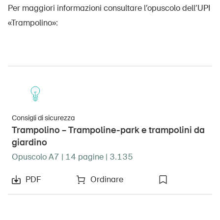
Per maggiori informazioni consultare l’opuscolo dell’UPI
«Trampolino»:
DE
FR
IT
EN
Consigli di sicurezza
Home
Trampolino – Trampoline-park e trampolini da
giardino
Abbonati alla newsletter
Opuscolo A7 | 14 pagine | 3.135
PDF
Ordinare