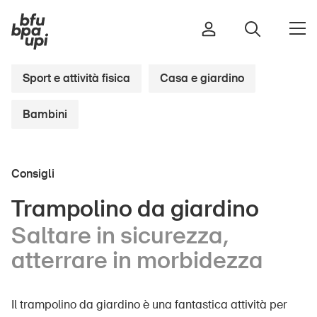
Sport e attività fisica
Casa e giardino
Bambini
Strada e traffico
Sport e attività fisica
Casa e giardino
Consigli
Edifici e impianti
Trampolino da giardino
Saltare in sicurezza,
Bambini
atterrare in morbidezza
Anziani
Scuola
Il trampolino da giardino è una fantastica attività per
Imprese