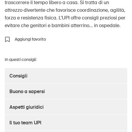
trascorrere il tempo libero a casa. Si tratta di un
attrezzo divertente che favorisce coordinazione, agilità,
forza e resistenza fisica. L’UPI offre consigli preziosi per
evitare che genitori e bambini atterrino... in ospedale.
UPI – chi siamo
Media
Aggiungi favorito
Politica
Sinus Plus
In questi consigli:
Campagne
Consigli
Posti vacanti
Buono a sapersi
Aspetti giuridici
Ordinare & scaricare materiali
Il tuo team UPI
Corsi ed eventi