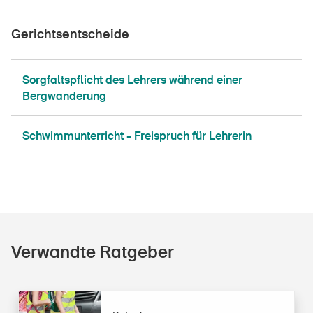
Gerichtsentscheide
Sorgfaltspflicht des Lehrers während einer
DE
FR
IT
EN
Bergwanderung
Startseite
Schwimmunterricht - Freispruch für Lehrerin
Newsletter abonnieren
Verwandte Ratgeber