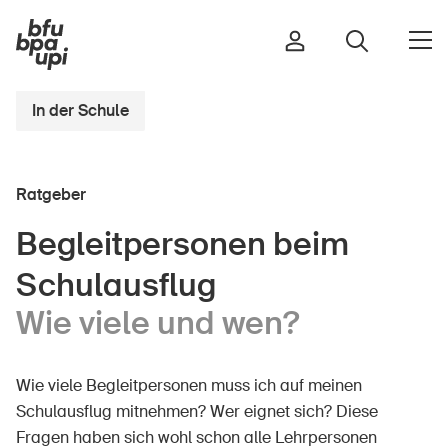
In der Schule
Strasse & Verkehr
Ratgeber
Sport & Bewegung
Zuhause & Garten
Begleitpersonen beim
Gebäude & Anlagen
Schulausflug
Wie viele und wen?
In der Kindheit
Im Alter
Wie viele Begleitpersonen muss ich auf meinen
In der Schule
Schulausflug mitnehmen? Wer eignet sich? Diese
Fragen haben sich wohl schon alle Lehrpersonen
Im Unternehmen