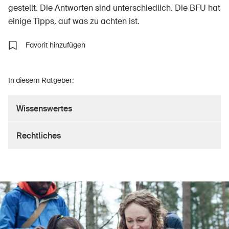
gestellt. Die Antworten sind unterschiedlich. Die BFU hat
einige Tipps, auf was zu achten ist.
Über die BFU
Favorit hinzufügen
Medien
In diesem Ratgeber:
Politik
Sinus Plus
Wissenswertes
Kampagnen
Rechtliches
Offene Stellen
Bestellen & herunterladen
Kurse & Veranstaltungen