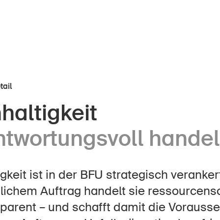
tail
haltigkeit
r Kindheit
Über die BFU
ntwortungsvoll hande
Medien
lter
Politik
er Schule
gkeit ist in der BFU strategisch verankert
Sinus Plus
nternehmen
tlichem Auftrag handelt sie ressourcens
Kampagnen
parent – und schafft damit die Vorausse