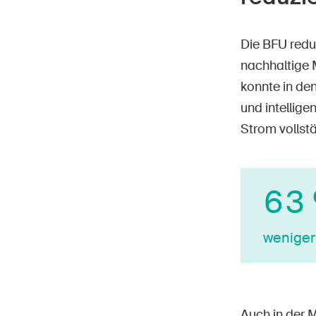
Die BFU reduz
nachhaltige M
konnte in de
und intellige
Strom vollst
63
weniger
Auch in der 