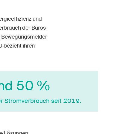
ergieeffizienz und
verbrauch der Büros
e, Bewegungsmelder
U bezieht ihren
nd 50 %
r Strom­ver­brauch seit 2019.
he Lösungen.