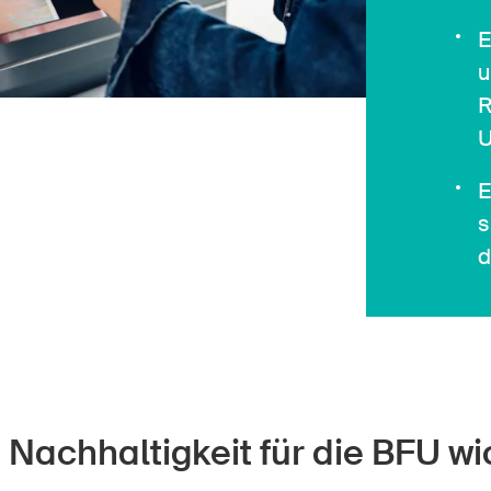
E
u
R
U
E
s
d
achhaltigkeit für die BFU wic