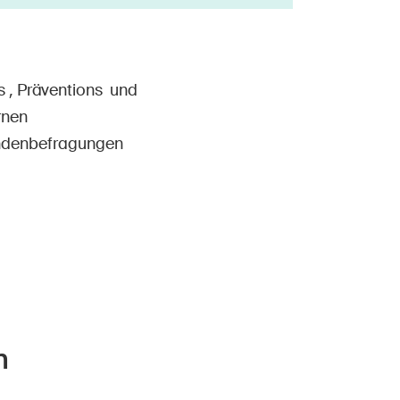
 , Präventions und
rnen
endenbefragungen
n