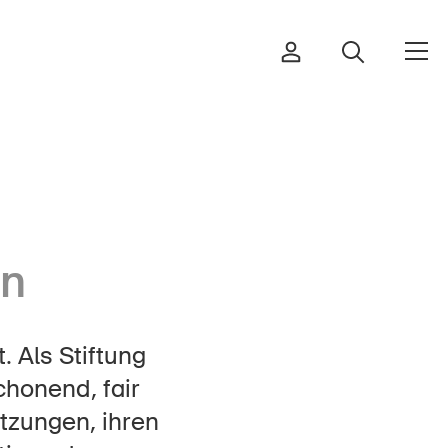
Bestellen & herunterladen
ln
Kurse & Veranstaltungen
Sichere Produkte
. Als Stiftung
Rechtsfragen & Gerichtsentscheide
chonend, fair
Sicherheitsdelegierte & Gemeinden
tzungen, ihren