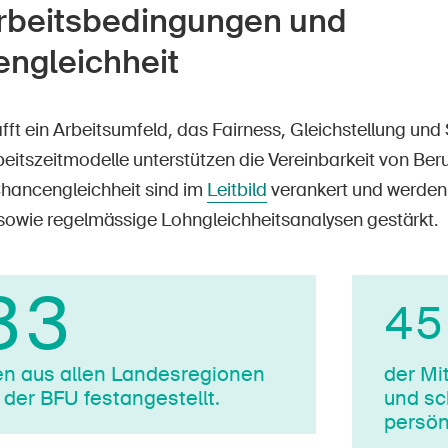
rbeitsbedingungen und
ngleichheit
ft ein Arbeitsumfeld, das Fairness, Gleichstellung und S
beitszeitmodelle unterstützen die Vereinbarkeit von Beru
 Chancengleichheit sind im
Leitbild
verankert und werden 
owie regelmässige Lohngleichheitsanalysen gestärkt.
33
45
 aus allen Lan­des­re­gio­nen
der Mi­
 der BFU fes­tan­ges­tellt.
und sc
persön