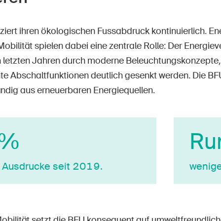
iert ihren ökologischen Fussabdruck kontinuierlich. En
obilität spielen dabei eine zentrale Rolle: Der Energie
n letzten Jahren durch moderne Beleuchtungskonzept
nte Abschaltfunktionen deutlich gesenkt werden. Die BF
ändig aus erneuerbaren Energiequellen.
 %
Ru
 Ausdrucke seit 2019.
wenige
Mobilität setzt die BFU konsequent auf umweltfreundlic