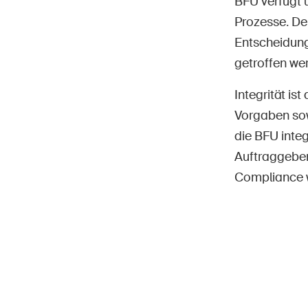
BFU verfügt 
Prozesse. De
Entscheidung
getroffen we
Integrität is
Vorgaben sow
die BFU inte
Auftraggeben
Compliance w