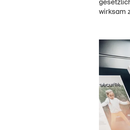
gesetzlic
Soziales
wirksam z
Umwelt
Ökonomie
Star
DE
FR
IT
EN