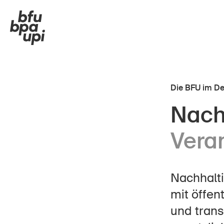
Die BFU im De
Nach
Strasse & Verkehr
In de
Vera
Sport & Bewegung
Im A
Zuhause & Garten
In d
Nachhalti
Gebäude & Anlagen
Im U
mit öffen
Wissenswertes
und trans
Unternehmen