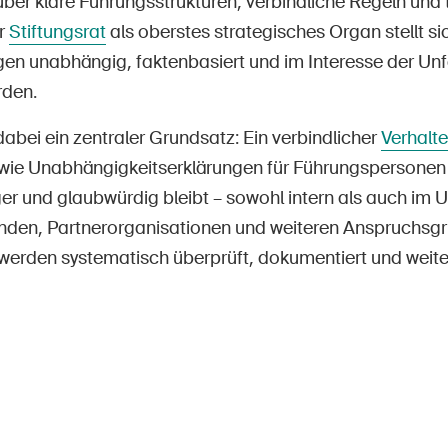
über klare Führungsstrukturen, verbindliche Regeln und
r
Stiftungsrat
als oberstes strategisches Organ stellt si
en unabhängig, faktenbasiert und im Interesse der Unf
rden.
t dabei ein zentraler Grundsatz: Ein verbindlicher
Verhalt
ie Unabhängigkeitserklärungen für Führungspersonen 
ger und glaubwürdig bleibt – sowohl intern als auch im
den, Partnerorganisationen und weiteren Anspruchsgr
erden systematisch überprüft, dokumentiert und weiter