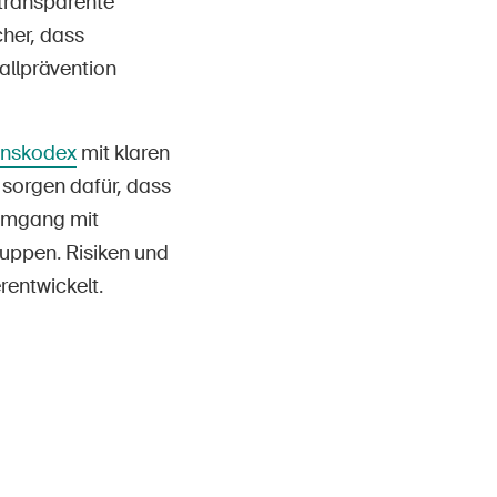
 transparente
cher, dass
allprävention
enskodex
mit klaren
sorgen dafür, dass
 Umgang mit
uppen. Risiken und
entwickelt.