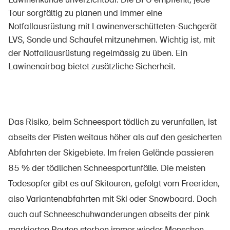
Tour sorgfältig zu planen und immer eine
Notfallausrüstung mit Lawinenverschütteten-Suchgerät
LVS, Sonde und Schaufel mitzunehmen. Wichtig ist, mit
Über die BFU
der Notfallausrüstung regelmässig zu üben. Ein
Medien
Lawinenairbag bietet zusätzliche Sicherheit.
Politik
Sinus Plus
Das Risiko, beim Schneesport tödlich zu verunfallen, ist
Kampagnen
abseits der Pisten weitaus höher als auf den gesicherten
Offene Stellen
Abfahrten der Skigebiete. Im freien Gelände passieren
85 % der tödlichen Schneesportunfälle. Die meisten
Todesopfer gibt es auf Skitouren, gefolgt vom Freeriden,
Bestellen & herunterladen
also Variantenabfahrten mit Ski oder Snowboard. Doch
auch auf Schneeschuhwanderungen abseits der pink
Kurse & Veranstaltungen
markierten Routen sterben immer wieder Menschen.