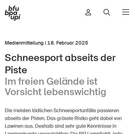
Medienmitteilung | 18. Februar 2025
Strasse & Verkehr
Schneesport abseits der
Sport & Bewegung
Piste
Zuhause & Garten
Gebäude & Anlagen
Im freien Gelände ist
Vorsicht lebenswichtig
In der Kindheit
Die meisten tödlichen Schneesportunfälle passieren
Im Alter
abseits der Pisten. Das grösste Risiko geht dabei von
In der Schule
Lawinen aus. Deshalb sind sehr gute Kenntnisse in
Im Unternehmen
Lawinenkunde unverzichtbar. Die BFU empfiehlt, jede