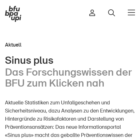
Aktuell
Strasse & Verkehr
Sinus plus
Sport & Bewegung
Das Forschungswissen der
Zuhause & Garten
BFU zum Klicken nah
Gebäude & Anlagen
Aktuelle Statistiken zum Unfallgeschehen und
In der Kindheit
Sicherheitsniveau, dazu Analysen zu den Entwicklungen,
Hintergründe zu Risikofaktoren und Darstellung von
Im Alter
Präventionsansätzen: Das neue Informationsportal
In der Schule
«Sinus plus» macht das geballte Präventionswissen der
Im Unternehmen