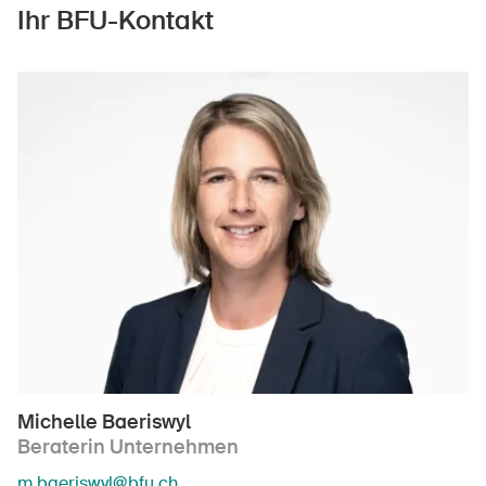
Ihr BFU-Kontakt
DE
FR
IT
EN
Startseite
Michelle Baeriswyl
Newsletter abonnieren
Beraterin Unternehmen
m.baeriswyl@bfu.ch