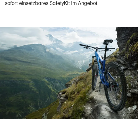
sofort einsetzbares SafetyKit im Angebot.
Über die BFU
Medien
Politik
Sinus Plus
Kampagnen
Offene Stellen
Bestellen & herunterladen
Kurse & Veranstaltungen