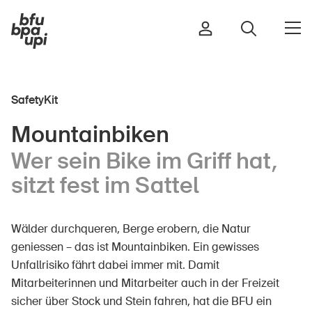
SafetyKit
Strasse & Verkehr
Mountainbiken
Sport & Bewegung
Wer sein Bike im Griff hat,
Zuhause & Garten
sitzt fest im Sattel
Gebäude & Anlagen
Wälder durchqueren, Berge erobern, die Natur
In der Kindheit
geniessen – das ist Mountainbiken. Ein gewisses
Unfallrisiko fährt dabei immer mit. Damit
Im Alter
Mitarbeiterinnen und Mitarbeiter auch in der Freizeit
In der Schule
sicher über Stock und Stein fahren, hat die BFU ein
Im Unternehmen