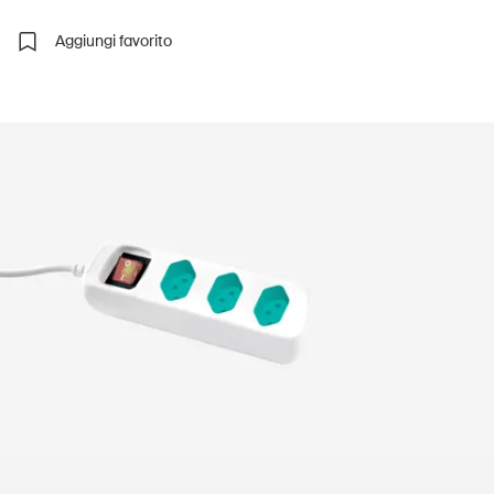
Aggiungi favorito
UPI – chi siamo
Media
Politica
Sinus Plus
Campagne
Posti vacanti
Ordinare & scaricare materiali
Corsi ed eventi