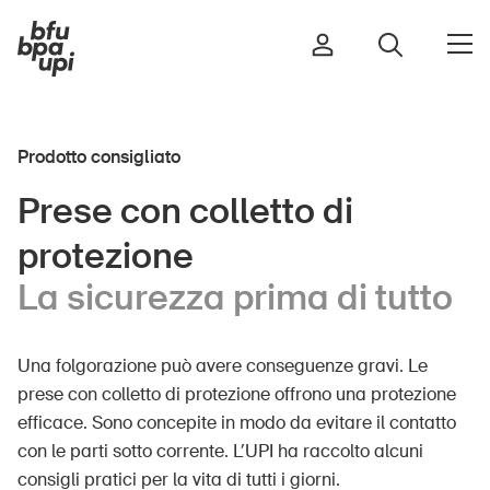
Prodotto consigliato
Strada e traffico
Prese con colletto di
Sport e attività fisica
protezione
Casa e giardino
Edifici e impianti
La sicurezza prima di tutto
Una folgorazione può avere conseguenze gravi. Le
Bambini
prese con colletto di protezione offrono una protezione
Anziani
efficace. Sono concepite in modo da evitare il contatto
Scuola
con le parti sotto corrente. L’UPI ha raccolto alcuni
consigli pratici per la vita di tutti i giorni.
Imprese