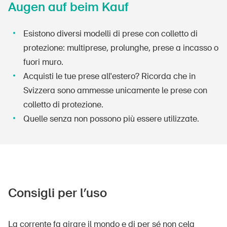
Augen auf beim Kauf
Prodotti sicuri
Approfondimenti giuridici
Esistono diversi modelli di prese con colletto di
Delegate e delegati alla sicurezza e Comuni
protezione: multiprese, prolunghe, prese a incasso o
fuori muro.
Contatto e consulenza
Acquisti le tue prese all'estero? Ricorda che in
Svizzera sono ammesse unicamente le prese con
colletto di protezione.
Quelle senza non possono più essere utilizzate.
Consigli per l’uso
La corrente fa girare il mondo e di per sé non cela