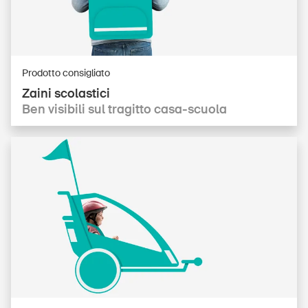
Prodotto consigliato
Zaini scolastici
DE
FR
IT
EN
Ben visibili sul tragitto casa-scuola
Home
Abbonati alla newsletter