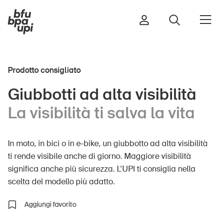
Prodotto consigliato
Strada e traffico
Giubbotti ad alta visibilità
Sport e attività fisica
La visibilità ti salva la vita
Casa e giardino
Edifici e impianti
In moto, in bici o in e-bike, un giubbotto ad alta visibilità
ti rende visibile anche di giorno. Maggiore visibilità
significa anche più sicurezza. L’UPI ti consiglia nella
Bambini
scelta del modello più adatto.
Anziani
Scuola
Aggiungi favorito
Imprese