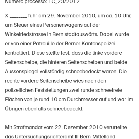
Numero processo: 1C_23/2012
X.________ fuhr am 29. November 2010, um ca. 10 Uhr,
am Steuer eines Personenwagens auf der
UPI – chi siamo
Winkelriedstrasse in Bern stadtauswärts. Dabei wurde
Media
er von einer Patrouille der Berner Kantonspolizei
Politica
kontrolliert. Diese stellte fest, dass die linke vordere
Seitenscheibe, die hinteren Seitenscheiben und beide
Sinus Plus
Aussenspiegel vollständig schneebedeckt waren. Die
Campagne
rechte vordere Seitenscheibe wies nach den
Posti vacanti
polizeilichen Feststellungen zwei runde schneefreie
Flächen von je rund 10 cm Durchmesser auf und war im
Übrigen ebenfalls schneebedeckt.
Ordinare & scaricare materiali
Mit Strafmandat vom 22. Dezember 2010 verurteilte
Corsi ed eventi
das Untersuchungsrichteramt III Bern-Mittelland