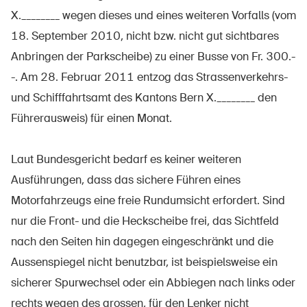
Prodotti sicuri
X.________ wegen dieses und eines weiteren Vorfalls (vom
Approfondimenti giuridici
18. September 2010, nicht bzw. nicht gut sichtbares
Anbringen der Parkscheibe) zu einer Busse von Fr. 300.-
Delegate e delegati alla sicurezza e Comuni
-. Am 28. Februar 2011 entzog das Strassenverkehrs-
Contatto e consulenza
und Schifffahrtsamt des Kantons Bern X.________ den
Führerausweis) für einen Monat.
Laut Bundesgericht bedarf es keiner weiteren
Ausführungen, dass das sichere Führen eines
Motorfahrzeugs eine freie Rundumsicht erfordert. Sind
nur die Front- und die Heckscheibe frei, das Sichtfeld
nach den Seiten hin dagegen eingeschränkt und die
Aussenspiegel nicht benutzbar, ist beispielsweise ein
sicherer Spurwechsel oder ein Abbiegen nach links oder
rechts wegen des grossen, für den Lenker nicht