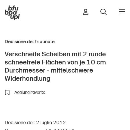
Decisione del tribunale
Strada e traffico
Verschneite Scheiben mit 2 runde
Sport e attività fisica
schneefreie Flächen von je 10 cm
Casa e giardino
Durchmesser - mittelschwere
Edifici e impianti
Widerhandlung
Aggiungi favorito
Bambini
Anziani
Scuola
Decisione del: 2 luglio 2012
Imprese