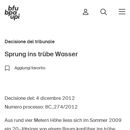
Decisione del tribunale
Strada e traffico
Sprung ins trübe Wasser
Sport e attività fisica
Casa e giardino
Aggiungi favorito
Edifici e impianti
Decisione del: 4 dicembre 2012
Bambini
Numero processo: 8C_274/2012
Anziani
Scuola
Aus rund vier Metern Höhe liess sich im Sommer 2009
Imprese
ein 20-Jähriger von einem Baum kopfüber ins trübe