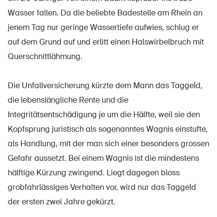
Wasser fallen. Da die beliebte Badestelle am Rhein an
jenem Tag nur geringe Wassertiefe aufwies, schlug er
auf dem Grund auf und erlitt einen Halswirbelbruch mit
UPI – chi siamo
Querschnittlähmung.
Media
Politica
Die Unfallversicherung kürzte dem Mann das Taggeld,
Sinus Plus
die lebenslängliche Rente und die
Integritätsentschädigung je um die Hälfte, weil sie den
Campagne
Kopfsprung juristisch als sogenanntes Wagnis einstufte,
Posti vacanti
als Hand­lung, mit der man sich einer besonders grossen
Gefahr aussetzt. Bei einem Wagnis ist die mindestens
hälftige Kürzung zwingend. Liegt dagegen bloss
Ordinare & scaricare materiali
grobfahrlässiges Verhalten vor, wird nur das Tag­geld
der ersten zwei Jahre gekürzt.
Corsi ed eventi