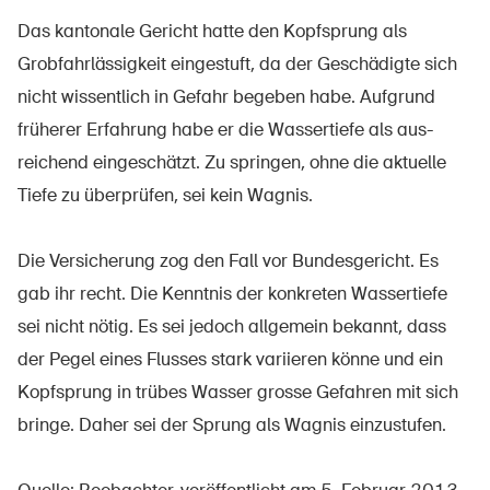
Prodotti sicuri
Das kantonale Gericht hatte den Kopfsprung als
Approfondimenti giuridici
Grobfahrlässigkeit eingestuft, da der Geschädigte sich
Delegate e delegati alla sicurezza e Comuni
nicht wissentlich in Gefahr begeben habe. Aufgrund
früherer Erfahrung habe er die Wassertiefe als aus­
Contatto e consulenza
reichend eingeschätzt. Zu springen, ohne die aktuelle
Tiefe zu überprüfen, sei kein Wagnis.
Die Versicherung zog den Fall vor Bundesgericht. Es
gab ihr recht. Die Kenntnis der konkreten Wassertiefe
sei nicht nötig. Es sei jedoch allgemein bekannt, dass
der Pegel eines Flusses stark variieren könne und ein
Kopfsprung in trübes Wasser grosse Gefahren mit sich
bringe. Daher sei der Sprung als Wagnis einzustufen.