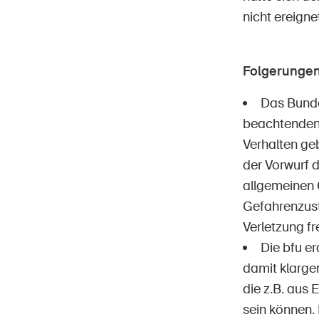
nicht ereigne
Folgerungen
Das Bundes
beachtenden 
Verhalten geb
der Vorwurf 
allgemeinen 
Gefahrenzust
Verletzung f
Die bfu er
damit klarge
die z.B. aus
sein können. 