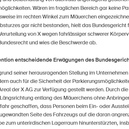
öglichkeiten. Wären im fraglichen Bereich gar keine Par
lsweise im rechten Winkel zum Mäuerchen eingezeichnet
bsturzes gar nicht bestanden, hielt das Bundesgericht 
 Verurteilung von X wegen fahrlässiger schwerer Körper
Bundesrecht und wies die Beschwerde ab.
vention entscheidende Erwägungen des Bundesgerich
grund seiner herausragenden Stellung im Unternehmen n
ern auch für die Sicherheit der Parkierungsmöglichkeit
Areal der X AG zur Verfügung gestellt werden. Durch di
n Längsrichtung entlang des Mäuerchens ohne Anbringe
fahr geschaffen, dass Personen beim Ein- oder Ausste
ugewandten Seite des Fahrzeugs auf die daran angre
e zum unterirdischen Lagerraum hinunterstürzten, ins