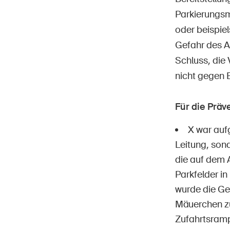
Parkierungsm
oder beispie
Gefahr des A
Schluss, die
nicht gegen 
Für die Prä
X war auf
Leitung, sond
die auf dem 
Parkfelder i
wurde die Ge
Mäuerchen z
Zufahrtsramp