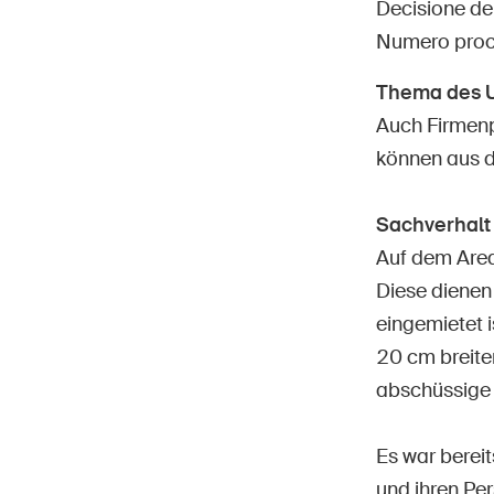
Decisione de
Numero proc
Thema des U
Auch Firmenp
können aus d
Hom
DE
FR
IT
EN
Sachverhalt
Auf dem Area
Diese dienen
eingemietet 
20 cm breite
abschüssige 
Es war bereit
und ihren Pe