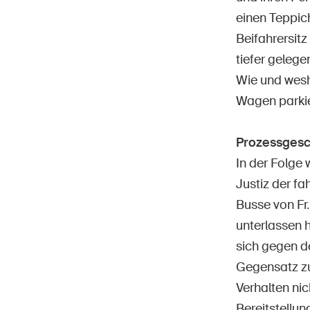
einen Teppic
Beifahrersitz
tiefer gelege
Wie und wesh
Wagen parkie
Prozessgesc
In der Folge
Justiz der fa
Busse von Fr
unterlassen 
sich gegen d
Gegensatz z
Verhalten nic
Bereitstellu