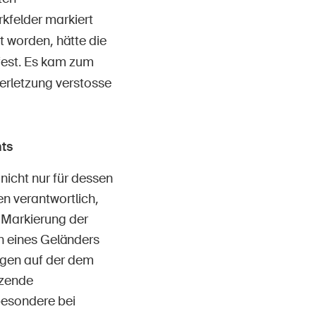
kfelder markiert
 worden, hätte die
fest. Es kam zum
verletzung verstosse
ts
icht nur für dessen
en verantwortlich,
e Markierung der
n eines Geländers
igen auf der dem
nzende
besondere bei