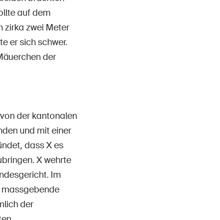
llte auf dem
h zirka zwei Meter
e er sich schwer.
Mäuerchen der
 von der kantonalen
nden und mit einer
ündet, dass X es
bringen. X wehrte
ndesgericht. Im
as massgebende
mlich der
ten