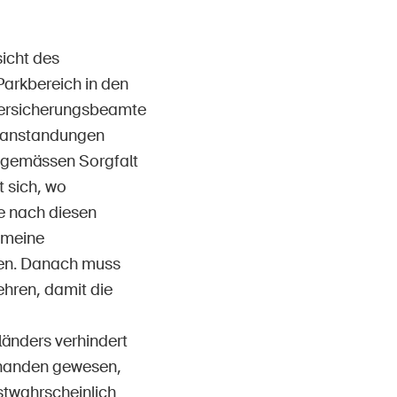
icht des
Parkbereich in den
 Versicherungsbeamte
Beanstandungen
htgemässen Sorgfalt
 sich, wo
e nach diesen
gemeine
den. Danach muss
ehren, damit die
änders verhindert
rhanden gewesen,
stwahrscheinlich