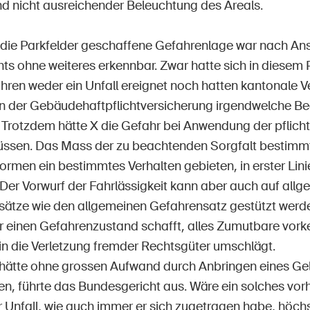
nd nicht ausreichender Beleuchtung des Areals.
 die Parkfelder geschaffene Gefahrenlage war nach Ans
ts ohne weiteres erkennbar. Zwar hatte sich in diesem 
ahren weder ein Unfall ereignet noch hatten kantonale
n der Gebäudehaftpflichtversicherung irgendwelche 
 Trotzdem hätte X die Gefahr bei Anwendung der pflic
sen. Das Mass der zu beachtenden Sorgfalt bestimmt
rmen ein bestimmtes Verhalten gebieten, in erster Lini
 Der Vorwurf der Fahrlässigkeit kann aber auch auf all
ätze wie den allgemeinen Gefahrensatz gestützt wer
er einen Gefahrenzustand schafft, alles Zumutbare vork
 in die Verletzung fremder Rechtsgüter umschlägt.
 hätte ohne grossen Aufwand durch Anbringen eines Gel
n, führte das Bundesgericht aus. Wäre ein solches vo
er Unfall, wie auch immer er sich zugetragen habe, höch