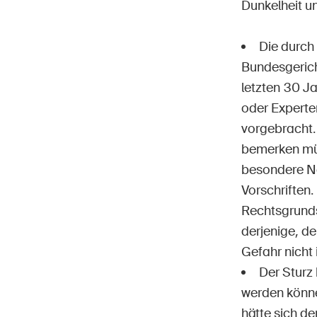
Dunkelheit u
Die durch
Bundesgerich
letzten 30 J
oder Experte
vorgebracht.
bemerken müs
besondere No
Vorschriften.
Rechtsgrunds
derjenige, d
Gefahr nicht
Der Sturz
werden könne
hätte sich d