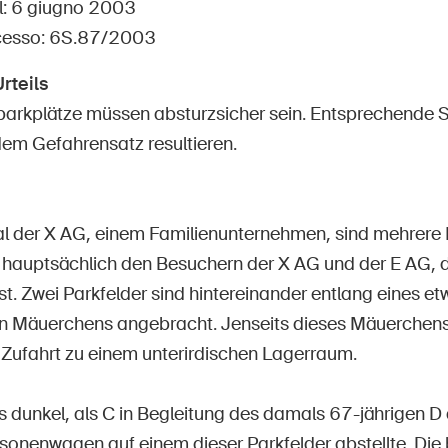
Posti vacanti
l: 6 giugno 2003
esso: 6S.87/2003
rteils
arkplätze müssen absturzsicher sein. Entsprechende S
em Gefahrensatz resultieren.
e
Abbonati alla newsletter
l der X AG, einem Familienunternehmen, sind mehrere P
 hauptsächlich den Besuchern der X AG und der E AG, d
ist. Zwei Parkfelder sind hintereinander entlang eines 
n Mäuerchens angebracht. Jenseits dieses Mäuerchens 
Zufahrt zu einem unterirdischen Lagerraum.
s dunkel, als C in Begleitung des damals 67-jährigen D 
rsonenwagen auf einem dieser Parkfelder abstellte. Die