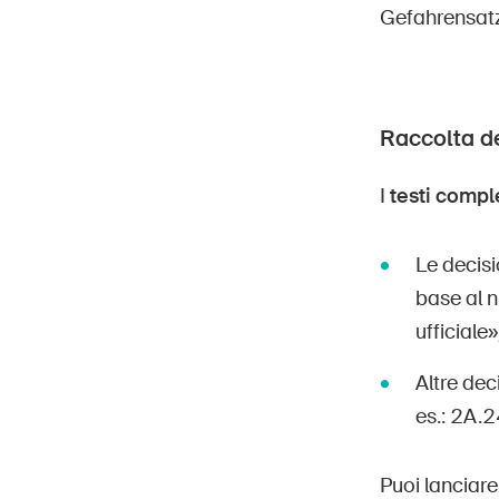
Gefahrensatz 
Raccolta de
I
testi compl
Le decisi
base al n
ufficiale»
Altre de
es.: 2A.
Puoi lanciare