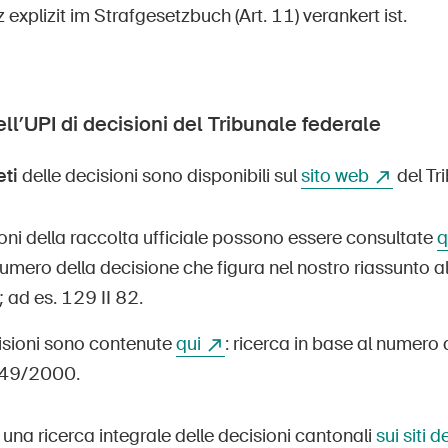
explizit im Strafgesetzbuch (Art. 11) verankert ist.
ll’UPI di decisioni del Tribunale federale
eti
delle decisioni sono disponibili sul
sito web
del Tr
oni della raccolta ufficiale possono essere consultate
q
umero della decisione che figura nel nostro riassunto 
; ad es. 129 II 82.
cisioni sono contenute
qui
: ricerca in base al numero
249/2000.
 una ricerca integrale delle decisioni cantonali
sui siti 