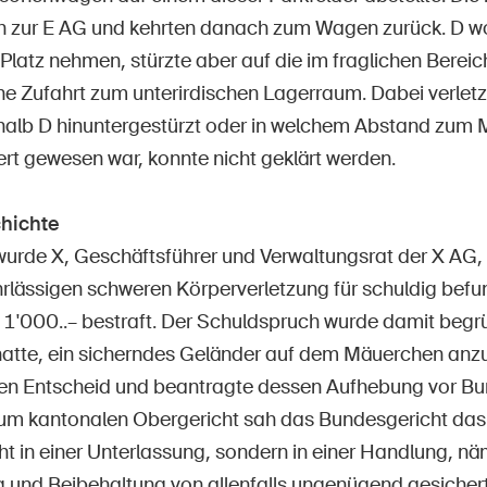
h zur E AG und kehrten danach zum Wagen zurück. D wo
 Platz nehmen, stürzte aber auf die im fraglichen Bereic
ne Zufahrt zum unterirdischen Lagerraum. Dabei verletzt
alb D hinuntergestürzt oder in welchem Abstand zum 
rt gewesen war, konnte nicht geklärt werden.
hichte
 wurde X, Geschäftsführer und Verwaltungsrat der X AG,
hrlässigen schweren Körperverletzung für schuldig befu
. 1'000..– bestraft. Der Schuldspruch wurde damit begr
hatte, ein sicherndes Geländer auf dem Mäuerchen anzu
en Entscheid und beantragte dessen Aufhebung vor Bu
um kantonalen Obergericht sah das Bundesgericht d
ht in einer Unterlassung, sondern in einer Handlung, nä
ng und Beibehaltung von allenfalls ungenügend gesicher