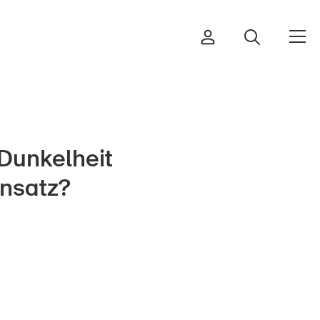
 Dunkelheit
Ordinare & scaricare materiali
ensatz?
Corsi ed eventi
Prodotti sicuri
Approfondimenti giuridici
Delegate e delegati alla sicurezza
e Comuni