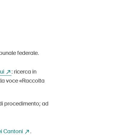
ibunale federale.
ui
: ricerca in
alla voce «Raccolta
 di procedimento; ad
dei Cantoni
.