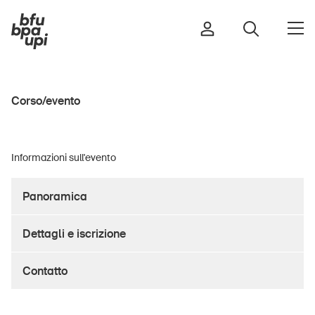
Corso/evento
Strada e traffico
Sport e attività fisica
Informazioni sull'evento
Casa e giardino
Edifici e impianti
Panoramica
Dettagli e iscrizione
Bambini
Anziani
Contatto
Scuola
Imprese