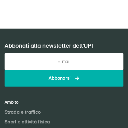
Abbonati alla newsletter dell'UPI
Abbonarsi
DE
FR
IT
EN
Ambito
Strada e traffico
Home
Sport e attività fisica