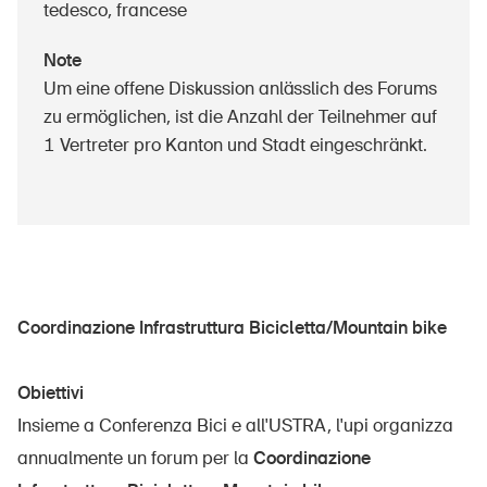
tedesco, francese
Prodotti sicuri
Approfondimenti giuridici
Note
Um eine offene Diskussion anlässlich des Forums
Delegate e delegati alla sicurezza e Comuni
zu ermöglichen, ist die Anzahl der Teilnehmer auf
Contatto e consulenza
1 Vertreter pro Kanton und Stadt eingeschränkt.
Coordinazione Infrastruttura Bicicletta/Mountain bike
Obiettivi
Insieme a Conferenza Bici e all'USTRA, l'upi organizza
annualmente un forum per la
Coordinazione