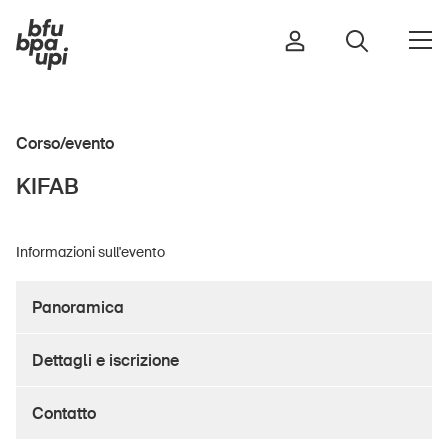
Corso/evento
Strada e traffico
KIFAB
Sport e attività fisica
Casa e giardino
Informazioni sull'evento
Edifici e impianti
Panoramica
Bambini
Dettagli e iscrizione
Anziani
Scuola
Contatto
Imprese