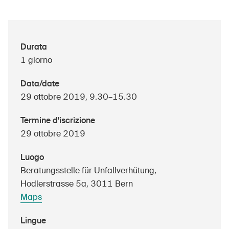
UPI – chi siamo
Durata
1 giorno
Media
Politica
Data/date
29 ottobre 2019, 9.30–15.30
Sinus Plus
Termine d'iscrizione
Campagne
29 ottobre 2019
Posti vacanti
Luogo
Beratungsstelle für Unfallverhütung,
Hodlerstrasse 5a, 3011 Bern
Ordinare & scaricare materiali
Maps
Corsi ed eventi
Lingue