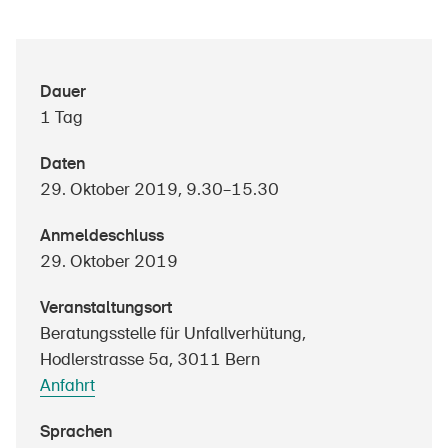
Über die BFU
Dauer
1 Tag
Medien
Politik
Daten
29. Oktober 2019, 9.30–15.30
Sinus Plus
Anmeldeschluss
Kampagnen
29. Oktober 2019
Offene Stellen
Veranstaltungsort
Beratungsstelle für Unfallverhütung,
Hodlerstrasse 5a, 3011 Bern
Bestellen & herunterladen
Anfahrt
Kurse & Veranstaltungen
Sprachen