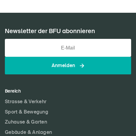
Newsletter der BFU abonnieren
DE
FR
IT
EN
Startseite
Anmelden
Newsletter abonnieren
Bereich
Strasse & Verkehr
Sport & Bewegung
Zuhause & Garten
Gebäude & Anlagen