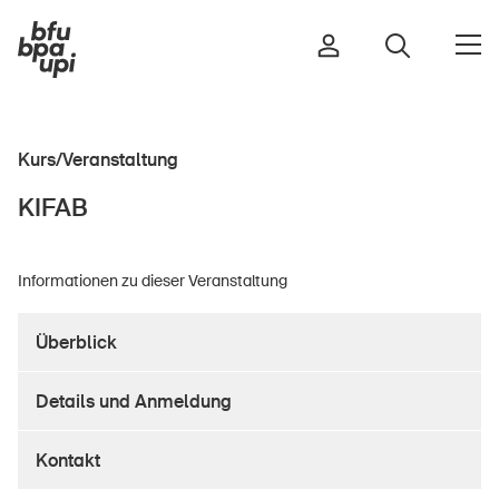
Kurs/Veranstaltung
Strasse & Verkehr
KIFAB
Sport & Bewegung
Zuhause & Garten
Informationen zu dieser Veranstaltung
Gebäude & Anlagen
Überblick
In der Kindheit
Details und Anmeldung
Im Alter
In der Schule
Kontakt
Im Unternehmen