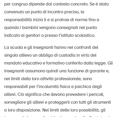
Prodotti sicuri
per congruo dipende dal contesto concreto. Se è stato
convenuto un punto di incontro preciso, la
Approfondimenti giuridici
responsabilità inizia lì e si protrae di norma fino a
Delegate e delegati alla sicurezza e Comuni
quando i bambini vengono consegnati nel punto
Contatto e consulenza
indicato ai genitori o presso l’istituto scolastico.
La scuola e gli insegnanti hanno nei confronti del
singolo allievo un obbligo di custodia in virtù del
mandato educativo e formativo conferito dalla legge. Gli
insegnanti assumono quindi una funzione di garante e,
nei limiti della loro attività professionale, sono
responsabili per l’incolumità fisica e psichica degli
allievi. Ciò significa che devono prevedere i pericoli,
sorvegliare gli allievi e proteggerli con tutti gli strumenti
a loro disposizione. Nei limiti delle loro possibilità, gli