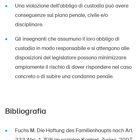
Una violazione dell’obbligo di custodia può avere
conseguenze sul piano penale, civile e/o
disciplinare.
Gli insegnanti che assumuno il loro obbligo di
custodia in modo responsabile e si attengono alle
disposizioni del legislatore possono minimizzare
ampiamente il rischio di dover rispondere nel caso
DE
FR
IT
EN
concreto o di subire una condanna penale.
Home
Abbonati alla newsletter
Bibliografia
Fuchs M. Die Haftung des Familienhaupts nach Art.
333 Abs. 1 ZGB im sozialen Kontext. Zurigo, 2007.