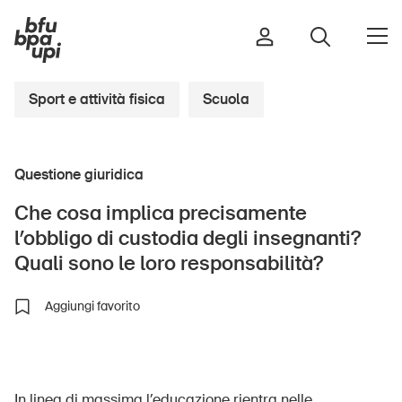
Sport e attività fisica
Scuola
Strada e traffico
Questione giuridica
Sport e attività fisica
Casa e giardino
Che cosa implica precisamente
Edifici e impianti
l’obbligo di custodia degli insegnanti?
Quali sono le loro responsabilità?
Aggiungi favorito
Bambini
Anziani
Scuola
Imprese
In linea di massima l’educazione rientra nelle