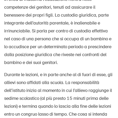
competenze dei genitori, tenuti ad assicurare il
benessere dei propri figli. La custodia giuridica, parte
UPI – chi siamo
integrante dell’autorità parentale, è inalienabile e
irrinunciabile. Si parla per contro di custodia effettiva
Media
nel caso di una persona che si occupa di un bambino e
Politica
lo accudisce per un determinato periodo a prescindere
Sinus Plus
dalla posizione giuridica che riveste nei confronti del
bambino e dei suoi genitori.
Campagne
Posti vacanti
Durante le lezioni, e in parte anche al di fuori di esse, gli
allievi sono affidati alla scuola. La responsabilità
dell’istituto inizia al momento in cui l’allievo raggiunge il
sedime scolastico (al più presto 15 minuti prima delle
Ordinare & scaricare materiali
lezioni) e termina quando lo lascia alla fine delle lezioni
Corsi ed eventi
entro un congruo lasso di tempo. Che cosa si intenda