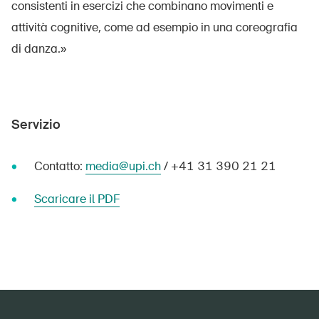
consistenti in esercizi che combinano movimenti e
attività cognitive, come ad esempio in una coreografia
DE
FR
IT
EN
di danza.»
Home
Servizio
Abbonati alla newsletter
Contatto:
media@upi.ch
/ +41 31 390 21 21
Scaricare il PDF