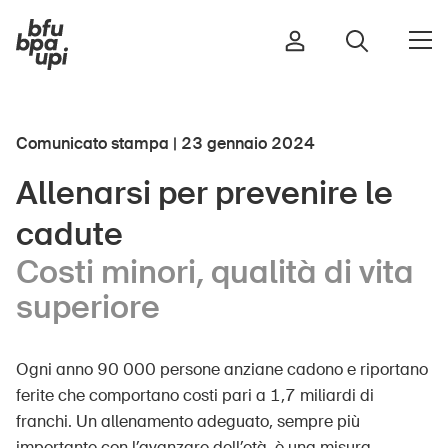
Comunicato stampa | 23 gennaio 2024
Strada e traffico
Allenarsi per prevenire le
Sport e attività fisica
cadute
Casa e giardino
Edifici e impianti
Costi minori, qualità di vita
superiore
Bambini
Ogni anno 90 000 persone anziane cadono e riportano
Anziani
ferite che comportano costi pari a 1,7 miliardi di
Scuola
franchi. Un allenamento adeguato, sempre più
Imprese
importante con l’avanzare dell’età, è una misura