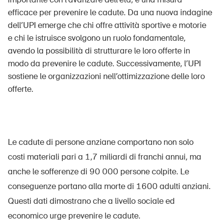
efficace per prevenire le cadute. Da una nuova indagine
dell’UPI emerge che chi offre attività sportive e motorie
e chi le istruisce svolgono un ruolo fondamentale,
UPI – chi siamo
avendo la possibilità di strutturare le loro offerte in
Media
modo da prevenire le cadute. Successivamente, l’UPI
sostiene le organizzazioni nell’ottimizzazione delle loro
Politica
offerte.
Sinus Plus
Campagne
Posti vacanti
Le cadute di persone anziane comportano non solo
costi materiali pari a 1,7 miliardi di franchi annui, ma
anche le sofferenze di 90 000 persone colpite. Le
conseguenze portano alla morte di 1600 adulti anziani.
Ordinare & scaricare materiali
Questi dati dimostrano che a livello sociale ed
Corsi ed eventi
economico urge prevenire le cadute.