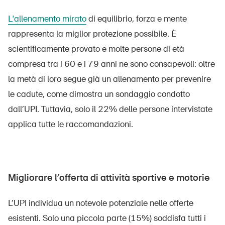
Prodotti sicuri
L'allenamento mirato
di equilibrio, forza e mente
Approfondimenti giuridici
rappresenta la miglior
protezione possibile. È
Delegate e delegati alla sicurezza e Comuni
scientificamente provato e molte persone di età
Contatto e consulenza
compresa tra i 60 e i 79 anni ne sono consapevoli: oltre
la metà di loro segue già un allenamento per prevenire
le cadute, come dimostra un sondaggio condotto
dall’UPI. Tuttavia, solo il 22% delle persone intervistate
applica tutte le raccomandazioni.
Migliorare l’offerta di attività sportive e motorie
L’UPI individua un notevole potenziale nelle offerte
esistenti. Solo una piccola parte (15%) soddisfa tutti i