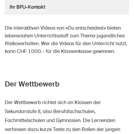
Ihr BFU-Kontakt
Über die BFU
Die interaktiven Videos von «Du entscheidest» bieten
lebensnahen Unterrichtsstoff zum Thema jugendliches
Medien
Risikoverhalten. Wer die Videos für den Unterricht nutzt,
Politik
kann CHF 1000.– für die Klassenkasse gewinnen.
Sinus Plus
Kampagnen
Der Wettbewerb
Offene Stellen
Der Wettbewerb richtet sich an Klassen der
Sekundarstufe II, also Berufsfachschulen,
Bestellen & herunterladen
Fachmittelschulen und Gymnasien. Die Lernenden
Kurse & Veranstaltungen
verfassen dazu kurze Texte zu den Rollen der jungen