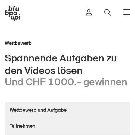
Wettbewerb
Strasse & Verkehr
Spannende Aufgaben zu
Sport & Bewegung
den Videos lösen
Zuhause & Garten
Gebäude & Anlagen
Und CHF 1000.– gewinnen
In der Kindheit
Wettbewerb und Aufgabe
Im Alter
In der Schule
Teilnehmen
Im Unternehmen