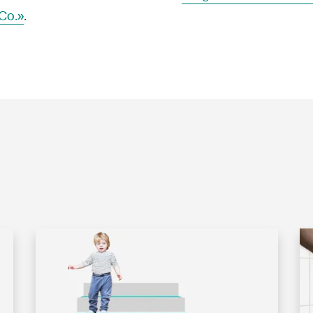
 Co.»
.