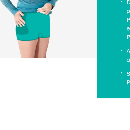
D
p
P
e
P
A
a
S
P