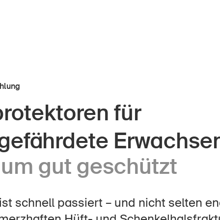
hlung
rotektoren für
r Kindheit
Über die BFU
zgefährdete Erwachse
Medien
lter
um gut geschützt
Politik
er Schule
Sinus Plus
nternehmen
ist schnell passiert – und nicht selten en
Kampagnen
merzhaften Hüft- und Schenkelhalsfraktu