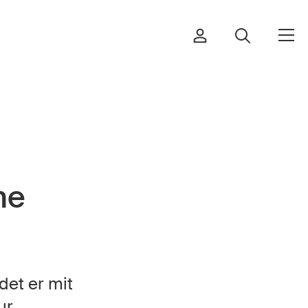
Bestellen & herunterladen
ne
Kurse & Veranstaltungen
Sichere Produkte
Rechtsfragen & Gerichtsentscheide
det er mit
Sicherheitsdelegierte & Gemeinden
r.