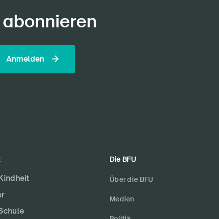
 abonnieren
Anmelden
t
Die BFU
 Kindheit
Über die BFU
er
Medien
 Schule
Politik