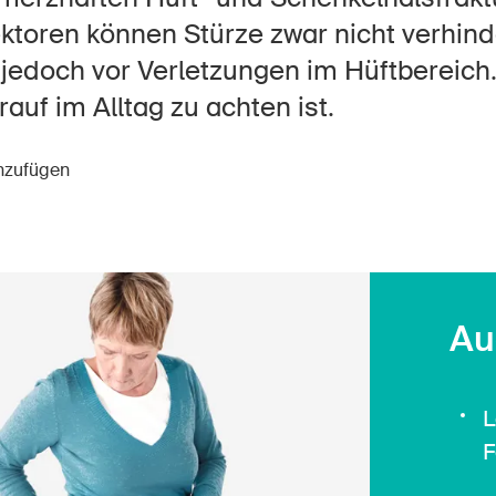
Offene Stellen
ktoren können Stürze zwar nicht verhind
jedoch vor Verletzungen im Hüftbereich
rauf im Alltag zu achten ist.
tseite
Newsletter abonnieren
inzufügen
Au
L
F