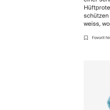
Hüftprote
schützen 
weiss, wo
Star
DE
FR
IT
EN
Favorit h