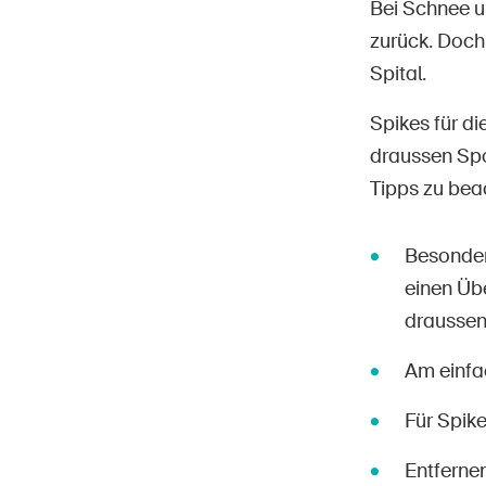
Bei Schnee u
zurück. Doch 
Spital.
Spikes für d
draussen Spor
Tipps zu bea
Besonder
einen Übe
draussen
Am einfac
Für Spik
Entfernen