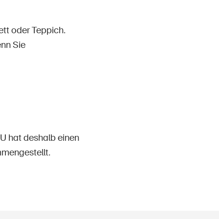
ett oder Teppich.
enn Sie
FU hat deshalb einen
engestellt.