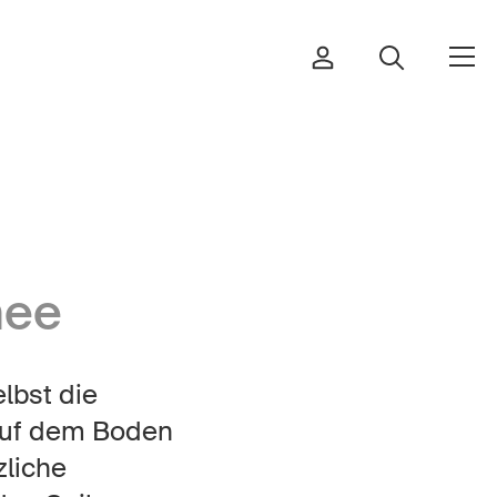
Bestellen & herunterladen
nee
Kurse & Veranstaltungen
Sichere Produkte
lbst die
Rechtsfragen & Gerichtsentscheide
 auf dem Boden
Sicherheitsdelegierte & Gemeinden
zliche