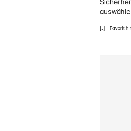
Sicherhei
auswähle
Favorit h
Star
DE
FR
IT
EN