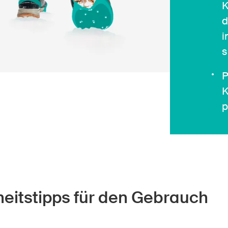
K
d
i
s
P
K
p
heitstipps für den Gebrauch