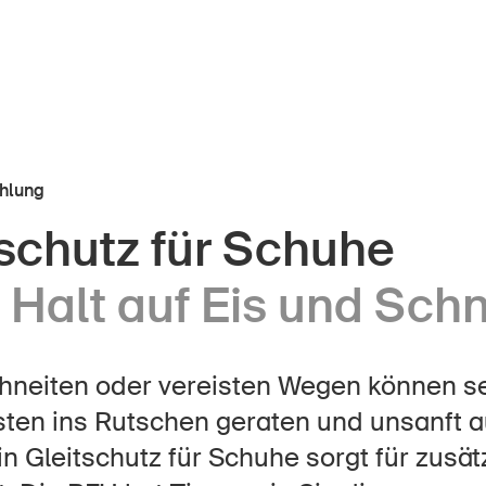
hlung
schutz für Schuhe
r Kindheit
Über die BFU
 Halt auf Eis und Sch
Medien
lter
Politik
er Schule
hneiten oder vereisten Wegen können se
Sinus Plus
nternehmen
sten ins Rutschen geraten und unsanft
Kampagnen
in Gleitschutz für Schuhe sorgt für zusät