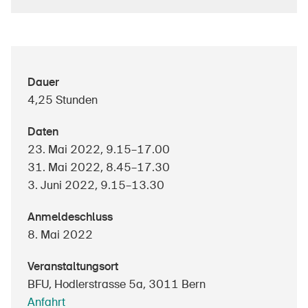
Über die BFU
Dauer
Medien
4,25 Stunden
Politik
Daten
Sinus Plus
23. Mai 2022, 9.15–17.00
Kampagnen
31. Mai 2022, 8.45–17.30
3. Juni 2022, 9.15–13.30
Offene Stellen
Anmeldeschluss
8. Mai 2022
Bestellen & herunterladen
Veranstaltungsort
BFU, Hodlerstrasse 5a, 3011 Bern
Kurse & Veranstaltungen
Anfahrt