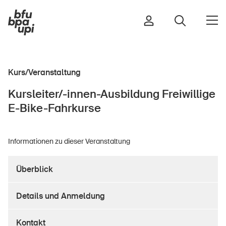
Kurs/Veranstaltung
Strasse & Verkehr
Kursleiter/-innen-Ausbildung Freiwillige
Sport & Bewegung
E-Bike-Fahrkurse
Zuhause & Garten
Gebäude & Anlagen
Informationen zu dieser Veranstaltung
Überblick
In der Kindheit
Im Alter
Details und Anmeldung
In der Schule
Im Unternehmen
Kontakt