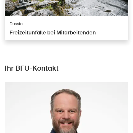
Dossier
DE
FR
IT
EN
Frei­zei­tun­fäl­le bei Mit­ar­bei­ten­den
Startseite
Newsletter abonnieren
Ihr BFU-Kontakt