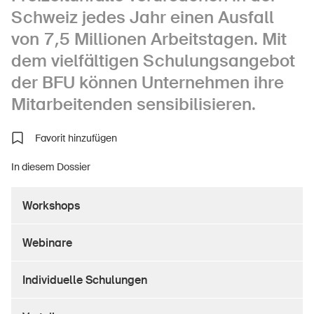
Schweiz jedes Jahr einen Ausfall
von 7,5 Millionen Arbeitstagen. Mit
dem vielfältigen Schulungsangebot
Über die BFU
der BFU können Unternehmen ihre
Medien
Mitarbeitenden sensibilisieren.
Politik
Favorit hinzufügen
Sinus Plus
Kampagnen
In diesem Dossier
Offene Stellen
Workshops
Webinare
Bestellen & herunterladen
Individuelle Schulungen
Kurse & Veranstaltungen