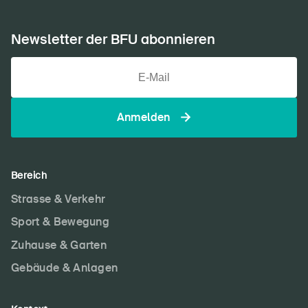
verankern
prä­
ven­
Newsletter der BFU abonnieren
ti­
on
im
Unternehmen
Anmelden
erleben
Bereich
Strasse & Verkehr
Sport & Bewegung
Zuhause & Garten
Gebäude & Anlagen