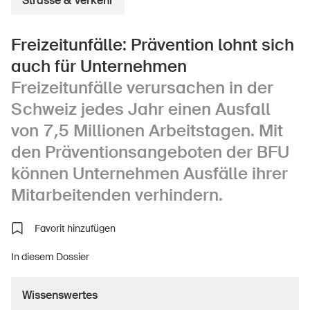
Strasse & Verkehr
Freizeitunfälle: Prävention lohnt sich
Über die BFU
auch für Unternehmen
Freizeitunfälle verursachen in der
Medien
Schweiz jedes Jahr einen Ausfall
Politik
von 7,5 Millionen Arbeitstagen. Mit
Sinus Plus
den Präventionsangeboten der BFU
Kampagnen
können Unternehmen Ausfälle ihrer
Mitarbeitenden verhindern.
Offene Stellen
Favorit hinzufügen
In diesem Dossier
Bestellen & herunterladen
Kurse & Veranstaltungen
Wissenswertes