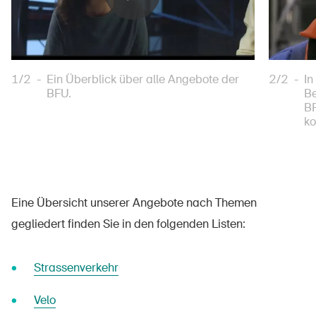
1/2
-
Ein Überblick über alle Angebote der
2/2
-
In
BFU.
Be
BF
ko
Eine Übersicht unserer Angebote nach Themen
gegliedert finden Sie in den folgenden Listen:
Strassenverkehr
Velo