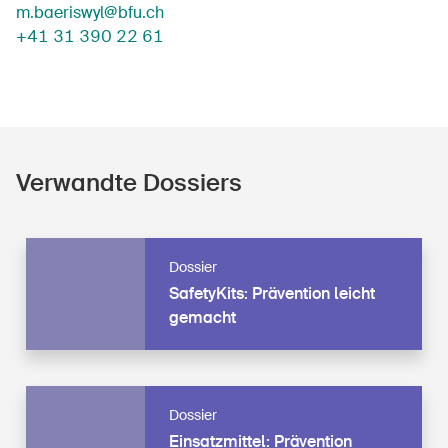
m.baeriswyl@bfu.ch
+41 31 390 22 61
Verwandte Dossiers
Dossier
SafetyKits:
SafetyKits: Prävention leicht
Un­
gemacht
fall­
prä­
ven­
tion
Dossier
Ein­
leicht
Ein­satz­mit­tel: Prävention
satz­