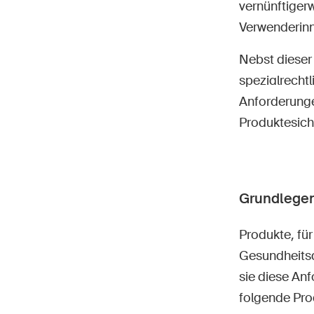
vernünftiger
Verwenderinn
Nebst dieser 
spezialrechtl
Anforderunge
Produktesich
Grundlegen
Produkte, fü
Gesundheitsa
sie diese An
folgende Pr