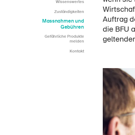
Wissenswertes
Wirtschaf
Zuständigkeiten
Auftrag d
Massnahmen und
Gebühren
die BFU 
Gefährliche Produkte
Star
geltenden
DE
FR
IT
EN
melden
Kontakt