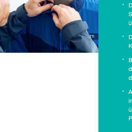
D
S
ü
D
K
B
d
d
A
i
ü
P