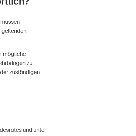
rtlich?
– müssen
r geltenden
m mögliche
ehrbringen zu
der zuständigen
desrates und unter