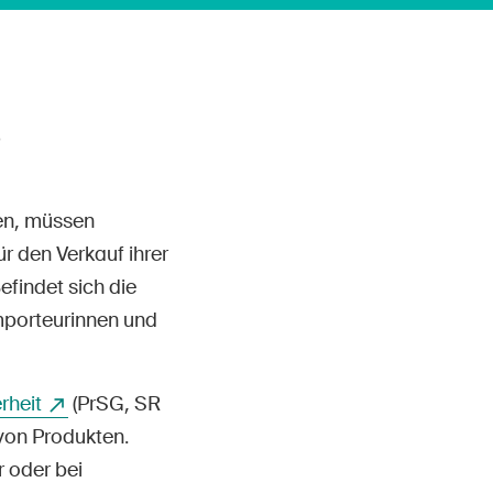
den, müssen
ür den Verkauf ihrer
findet sich die
Importeurinnen und
rheit
(PrSG, SR
 von Produkten.
 oder bei