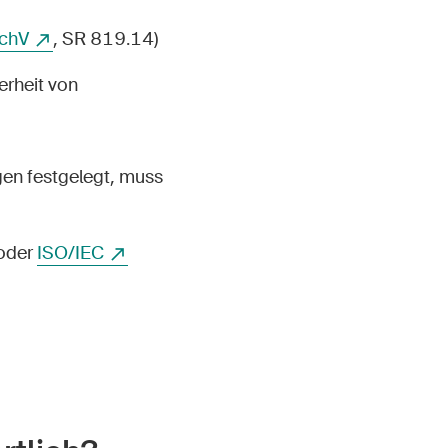
chV
, SR 819.14)
erheit von
en festgelegt, muss
oder
ISO/IEC