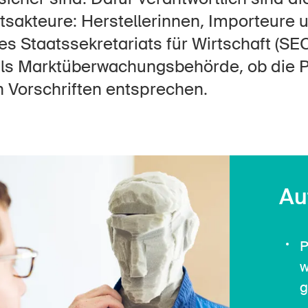
Offene Stellen
tsakteure: Herstellerinnen, Importeure 
es Staatssekretariats für Wirtschaft (SEC
als Marktüberwachungsbehörde, ob die 
tseite
Newsletter abonnieren
 Vorschriften entsprechen.
Au
P
w
g