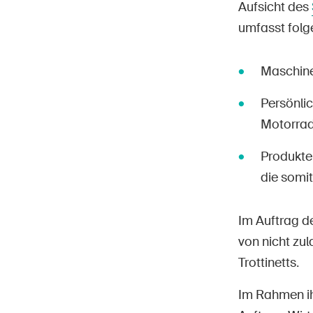
Aufsicht des
umfasst folg
Maschine
Persönli
Motorra
Produkte 
die somit
Im Auftrag d
von nicht zul
Trottinetts.
Im Rahmen ih