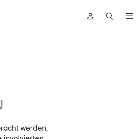
Bestellen & herunterladen
Kurse & Veranstaltungen
U
Sichere Produkte
Rechtsfragen & Gerichtsentscheide
bracht werden,
Sicherheitsdelegierte & Gemeinden
 involvierten