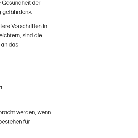
e Gesundheit der
g gefährden».
ere Vorschriften in
ichtern, sind die
 an das
n
ebracht werden, wenn
bestehen für