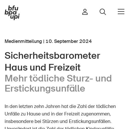
Medienmitteilung | 10. September 2024
Strasse & Verkehr
Sicherheitsbarometer
Sport & Bewegung
Haus und Freizeit
Zuhause & Garten
Gebäude & Anlagen
Mehr tödliche Sturz- und
Erstickungsunfälle
In der Kindheit
In den letzten zehn Jahren hat die Zahl der tödlichen
Im Alter
Unfälle zu Hause und in der Freizeit zugenommen,
In der Schule
insbesondere bei Stürzen und Erstickungsunfällen.
Im Unternehmen
Unverändert ist die Zahl der tödlichen Kinderunfälle.