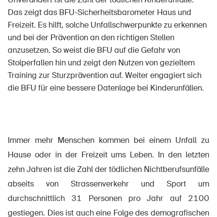
Das zeigt das BFU-Sicherheitsbarometer Haus und
Freizeit. Es hilft, solche Unfallschwerpunkte zu erkennen
und bei der Prävention an den richtigen Stellen
Über die BFU
anzusetzen. So weist die BFU auf die Gefahr von
Medien
Stolperfallen hin und zeigt den Nutzen von gezieltem
Training zur Sturzprävention auf. Weiter engagiert sich
Politik
die BFU für eine bessere Datenlage bei Kinderunfällen.
Sinus Plus
Kampagnen
Offene Stellen
Immer mehr Menschen kommen bei einem Unfall zu
Hause oder in der Freizeit ums Leben. In den letzten
zehn Jahren ist die Zahl der tödlichen Nichtberufsunfälle
abseits von Strassenverkehr und Sport um
Bestellen & herunterladen
durchschnittlich 31 Personen pro Jahr auf 2100
Kurse & Veranstaltungen
gestiegen. Dies ist auch eine Folge des demografischen