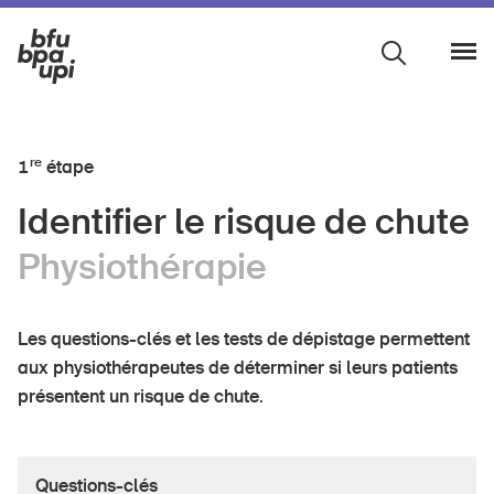
re
1
étape
Identifier le risque de chute
Cabinets médicaux
Physiothérapie
Aide et soins à domicile
Physiothérapie
Les questions-clés et les tests de dépistage permettent
aux physiothérapeutes de déterminer si leurs patients
Ergothérapie
présentent un risque de chute.
Organisations à but non lucratif
Questions-clés