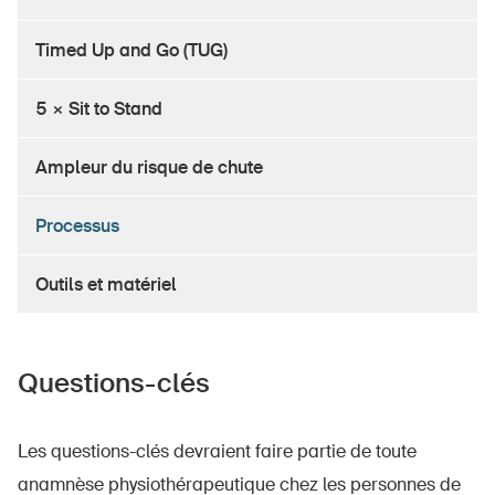
Timed Up and Go (TUG)
Outils et matériel
Formations et perfectionnement
5 × Sit to Stand
Bases scientifiques
Ampleur du risque de chute
À propos du portail
Processus
Contact et conseils
Points de contact cantonaux
Outils et matériel
Questions-clés
Les questions-clés devraient faire partie de toute
anamnèse physiothérapeutique chez les personnes de