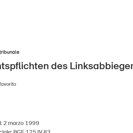
tribunale
htspflichten des Linksabbiege
ini
UPI – chi siamo
favorito
Media
ani
Politica
la
Sinus Plus
ese
Campagne
l: 2 marzo 1999
iciale: BGE 125 IV 83