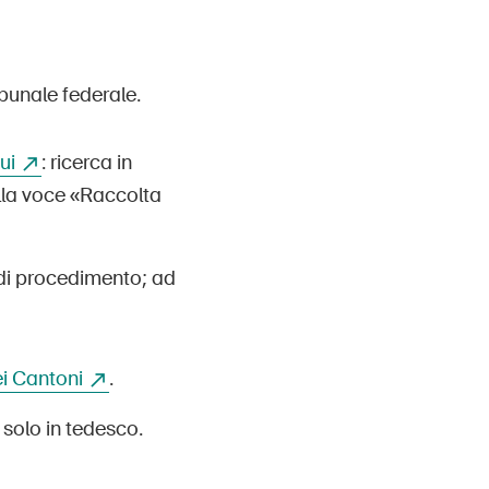
ibunale federale.
ui
: ricerca in
alla voce «Raccolta
 di procedimento; ad
dei Cantoni
.
 solo in tedesco.