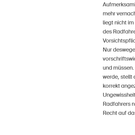
Aufmerksamkei
mehr vernachl
liegt nicht i
des Radfahre
Vorsichtspfl
Nur deswegen
vorschriftsw
und müssen. A
werde, stell
korrekt ange
Ungewissheit
Radfahrers n
Recht auf da