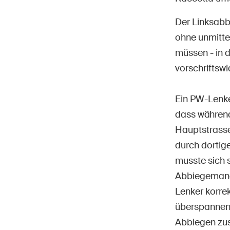
Der Linksabbi
ohne unmitte
müssen - in d
vorschriftswi
Hom
DE
FR
IT
EN
Ein PW-Lenker
dass während
Hauptstrasse
durch dortig
musste sich s
Abbiegemanöv
Lenker korre
überspannen,
Abbiegen zus