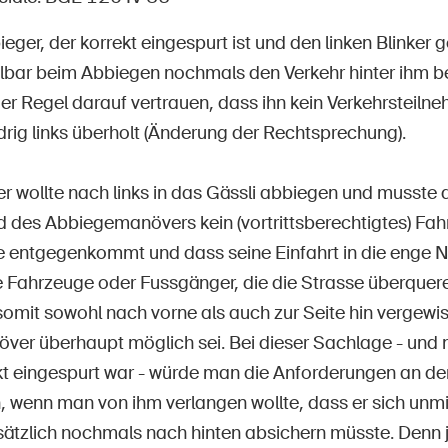
Posti vacanti
eger, der korrekt eingespurt ist und den linken Blinker ge
lbar beim Abbiegen nochmals den Verkehr hinter ihm 
er Regel darauf vertrauen, dass ihn kein Verkehrsteiln
drig links überholt (Änderung der Rechtsprechung).
e
Abbonati alla newsletter
 wollte nach links in das Gässli abbiegen und musste d
 des Abbiegemanövers kein (vortrittsberechtigtes) Fah
 entgegenkommt und dass seine Einfahrt in die enge N
e Fahrzeuge oder Fussgänger, die die Strasse überqueren
omit sowohl nach vorne als auch zur Seite hin vergewis
er überhaupt möglich sei. Bei dieser Sachlage - un
kt eingespurt war - würde man die Anforderungen an de
 wenn man von ihm verlangen wollte, dass er sich unmi
ätzlich nochmals nach hinten absichern müsste. Denn j