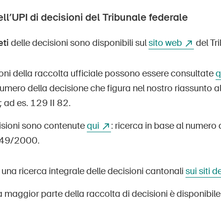
ll’UPI di decisioni del Tribunale federale
eti
delle decisioni sono disponibili sul
sito web
del Tr
oni della raccolta ufficiale possono essere consultate
q
umero della decisione che figura nel nostro riassunto 
; ad es. 129 II 82.
cisioni sono contenute
qui
: ricerca in base al numero
249/2000.
 una ricerca integrale delle decisioni cantonali
sui siti 
a maggior parte della raccolta di decisioni è disponibile