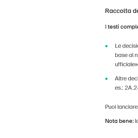
Raccolta de
I
testi compl
Le decisi
base al n
ufficiale»
Altre de
es.: 2A.
Puoi lanciare
Nota bene:
l