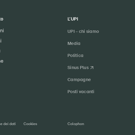
to
L’UPI
ni
UPI – chi siamo
i
Media
a
Politica
se
Sinus Plus
Campagne
Posti vacanti
e dei dati
Cookies
Colophon