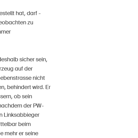
Contatto e consulenza
stellt hat, darf -
beobachten zu
ehmer
eshalb sicher sein,
rzeug auf der
ebenstrasse nicht
, behindert wird. Er
sern, ob sein
d nachdem der PW-
n Linksabbieger
ttelbar beim
e mehr er seine