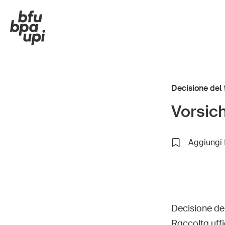
Decisione del 
Vorsic
Strada e traffico
Bamb
Aggiungi 
Sport e attività fisica
Anzi
Casa e giardino
Scuo
Edifici e impianti
Impr
Decisione de
Raccolta uff