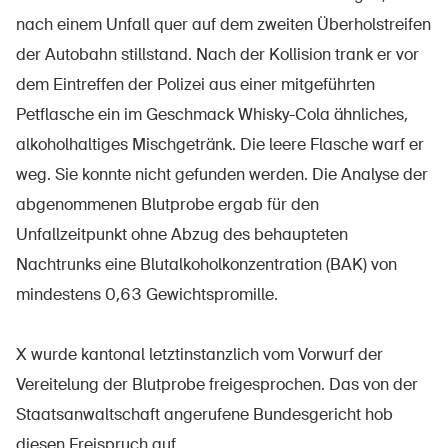
nach einem Unfall quer auf dem zweiten Überholstreifen
der Autobahn stillstand. Nach der Kollision trank er vor
dem Eintreffen der Polizei aus einer mitgeführten
UPI – chi siamo
Petflasche ein im Geschmack Whisky-Cola ähnliches,
Media
alkoholhaltiges Mischgetränk. Die leere Flasche warf er
Politica
weg. Sie konnte nicht gefunden werden. Die Analyse der
Sinus Plus
abgenommenen Blutprobe ergab für den
Unfallzeitpunkt ohne Abzug des behaupteten
Campagne
Nachtrunks eine Blutalkoholkonzentration (BAK) von
Posti vacanti
mindestens 0,63 Gewichtspromille.
X wurde kantonal letztinstanzlich vom Vorwurf der
Ordinare & scaricare materiali
Vereitelung der Blutprobe freigesprochen. Das von der
Staatsanwaltschaft angerufene Bundesgericht hob
Corsi ed eventi
diesen Freispruch auf.