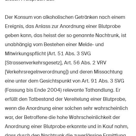
Prodotti sicuri
Approfondimenti giuridici
Der Konsum von alkoholischen Getränken nach einem
Ereignis, das Anlass zur Anordnung einer Blutprobe
Delegate e delegati alla sicurezza e Comuni
geben kann, das heisst der so genannte Nachtrunk, ist
Contatto e consulenza
unabhängig vom Bestehen einer Melde- und
Mitwirkungspflicht (Art. 51 Abs. 3 SVG
[Strassenverkehrsgesetz], Art. 56 Abs. 2 VRV
[Verkehrsregelnverordnung]) und deren Missachtung
eine unter dem Gesichtspunkt von Art. 91 Abs. 3 SVG
(Fassung bis Ende 2004) relevante Tathandlung. Er
erfüllt den Tatbestand der Vereitelung einer Blutprobe,
wenn die Anordnung einer solchen sehr wahrscheinlich
war, der Betroffene die hohe Wahrscheinlichkeit der
Anordnung einer Blutprobe erkannte und in Kauf nahm,
dass durch den Nachtrunk die zuverlässige Ermittlung