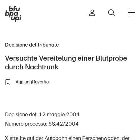
Decisione del tribunale
Strada e traffico
Versuchte Vereitelung einer Blutprobe
Sport e attività fisica
durch Nachtrunk
Casa e giardino
Edifici e impianti
Aggiungi favorito
Bambini
Decisione del: 12 maggio 2004
Anziani
Numero processo: 6S.42/2004
Scuola
Imprese
X streifte auf der Autobahn einen Personenwagen, der