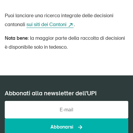
Puoi lanciare una ricerca integrale delle decisioni
cantonali
sui siti dei Cantoni
.
Nota bene:
la maggior parte della raccolta di decisioni
è disponibile solo in tedesco.
DE
FR
IT
EN
Home
Abbonati alla newsletter dell'UPI
Abbonati alla newsletter
Abbonarsi