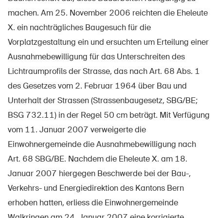
Prodotti sicuri
machen. Am 25. November 2006 reichten die Eheleute
Approfondimenti giuridici
X. ein nachträgliches Baugesuch für die
Vorplatzgestaltung ein und ersuchten um Erteilung einer
Delegate e delegati alla sicurezza e Comuni
Ausnahmebewilligung für das Unterschreiten des
Contatto e consulenza
Lichtraumprofils der Strasse, das nach Art. 68 Abs. 1
des Gesetzes vom 2. Februar 1964 über Bau und
Unterhalt der Strassen (Strassenbaugesetz, SBG/BE;
BSG 732.11) in der Regel 50 cm beträgt. Mit Verfügung
vom 11. Januar 2007 verweigerte die
Einwohnergemeinde die Ausnahmebewilligung nach
Art. 68 SBG/BE. Nachdem die Eheleute X. am 18.
Januar 2007 hiergegen Beschwerde bei der Bau-,
Verkehrs- und Energiedirektion des Kantons Bern
erhoben hatten, erliess die Einwohnergemeinde
Walkringen am 24. Januar 2007 eine korrigierte