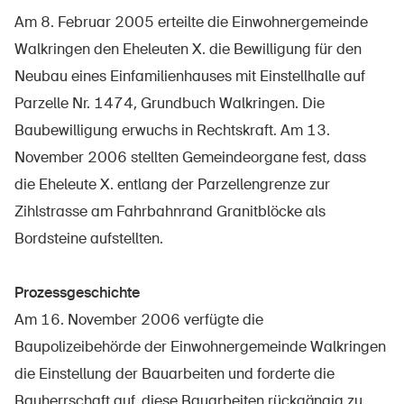
Am 8. Februar 2005 erteilte die Einwohnergemeinde
Walkringen den Eheleuten X. die Bewilligung für den
Neubau eines Einfamilienhauses mit Einstellhalle auf
UPI – chi siamo
Parzelle Nr. 1474, Grundbuch Walkringen. Die
Media
Baubewilligung erwuchs in Rechtskraft. Am 13.
Politica
November 2006 stellten Gemeindeorgane fest, dass
Sinus Plus
die Eheleute X. entlang der Parzellengrenze zur
Zihlstrasse am Fahrbahnrand Granitblöcke als
Campagne
Bordsteine aufstellten.
Posti vacanti
Prozessgeschichte
Am 16. November 2006 verfügte die
Ordinare & scaricare materiali
Baupolizeibehörde der Einwohnergemeinde Walkringen
die Einstellung der Bauarbeiten und forderte die
Corsi ed eventi
Bauherrschaft auf, diese Bauarbeiten rückgängig zu