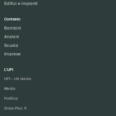
Edifici e impianti
Contesto
Bambini
DE
FR
IT
EN
Anziani
Scuola
Home
Imprese
Abbonati alla newsletter
L’UPI
UPI – chi siamo
Media
Politica
Sinus Plus