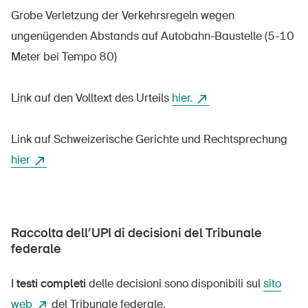
Grobe Verletzung der Verkehrsregeln wegen
ungenügenden Abstands auf Autobahn-Baustelle (5-10
Meter bei Tempo 80)
UPI – chi siamo
Media
Link auf den Volltext des Urteils
hier.
Politica
Sinus Plus
Link auf Schweizerische Gerichte und Rechtsprechung
hier
Campagne
Posti vacanti
Raccolta dell’UPI di decisioni del Tribunale
federale
Ordinare & scaricare materiali
I
testi completi
delle decisioni sono disponibili sul
sito
Corsi ed eventi
web
del Tribunale federale.