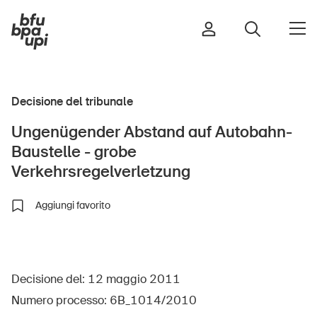
Decisione del tribunale
Strada e traffico
Ungenügender Abstand auf Autobahn-
Sport e attività fisica
Baustelle - grobe
Casa e giardino
Verkehrsregelverletzung
Edifici e impianti
Aggiungi favorito
Bambini
Anziani
Decisione del: 12 maggio 2011
Scuola
Numero processo: 6B_1014/2010
Imprese