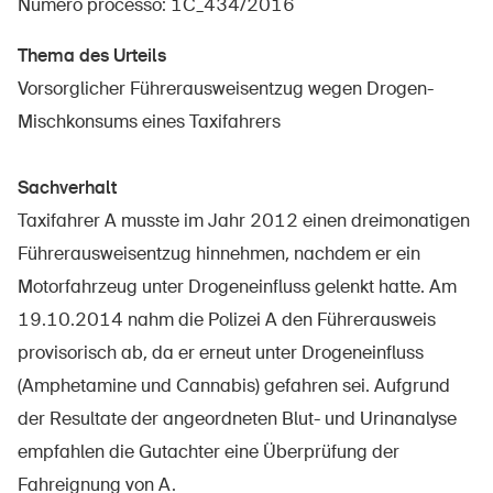
Numero processo: 1C_434/2016
Thema des Urteils
Vorsorglicher Führerausweisentzug wegen Drogen-
UPI – chi siamo
Mischkonsums eines Taxifahrers
Media
Politica
Sachverhalt
Taxifahrer A musste im Jahr 2012 einen dreimonatigen
Sinus Plus
Führerausweisentzug hinnehmen, nachdem er ein
Campagne
Motorfahrzeug unter Drogeneinfluss gelenkt hatte. Am
Posti vacanti
19.10.2014 nahm die Polizei A den Führerausweis
provisorisch ab, da er erneut unter Drogeneinfluss
(Amphetamine und Cannabis) gefahren sei. Aufgrund
der Resultate der angeordneten Blut- und Urinanalyse
Ordinare & scaricare materiali
empfahlen die Gutachter eine Überprüfung der
Corsi ed eventi
Fahreignung von A.