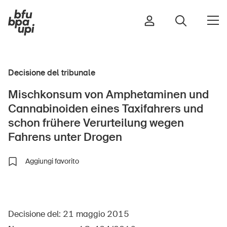
Decisione del tribunale
Strada e traffico
Mischkonsum von Amphetaminen und
Sport e attività fisica
Cannabinoiden eines Taxifahrers und
Casa e giardino
schon frühere Verurteilung wegen
Edifici e impianti
Fahrens unter Drogen
Aggiungi favorito
Bambini
Anziani
Scuola
Decisione del: 21 maggio 2015
Imprese