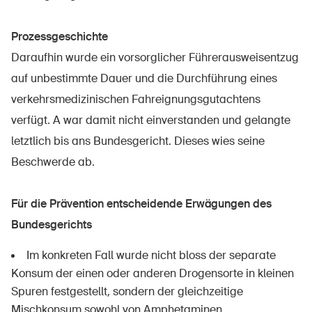
Prodotti sicuri
Approfondimenti giuridici
Prozessgeschichte
Daraufhin wurde ein vorsorglicher Führerausweisentzug
Delegate e delegati alla sicurezza e Comuni
auf unbestimmte Dauer und die Durchführung eines
Contatto e consulenza
verkehrsmedizinischen Fahreignungsgutachtens
verfügt. A war damit nicht einverstanden und gelangte
letztlich bis ans Bundesgericht. Dieses wies seine
Beschwerde ab.
Für die Prävention entscheidende Erwägungen des
Bundesgerichts
Im konkreten Fall wurde nicht bloss der separate
Konsum der einen oder anderen Drogensorte in kleinen
Spuren festgestellt, sondern der gleichzeitige
Mischkonsum sowohl von Amphetaminen