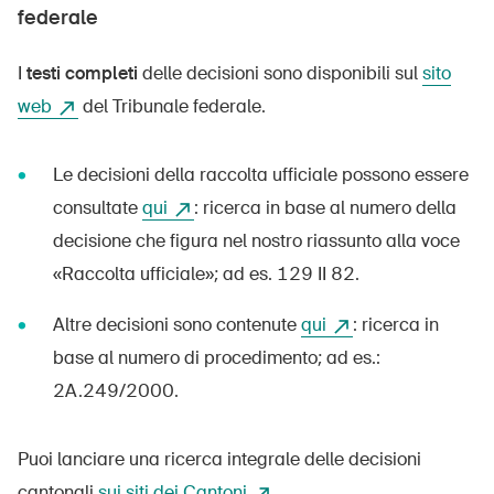
federale
I
testi completi
delle decisioni sono disponibili sul
sito
web
del Tribunale federale.
Le decisioni della raccolta ufficiale possono essere
consultate
qui
: ricerca in base al numero della
decisione che figura nel nostro riassunto alla voce
«Raccolta ufficiale»; ad es. 129 II 82.
Altre decisioni sono contenute
qui
: ricerca in
base al numero di procedimento; ad es.:
2A.249/2000.
DE
FR
IT
EN
Puoi lanciare una ricerca integrale delle decisioni
cantonali
sui siti dei Cantoni
.