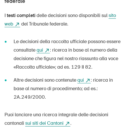
federale
Prodotti sicuri
Approfondimenti giuridici
I
testi completi
delle decisioni sono disponibili sul
sito
web
del Tribunale federale.
Delegate e delegati alla sicurezza e Comuni
Contatto e consulenza
Le decisioni della raccolta ufficiale possono essere
consultate
qui
: ricerca in base al numero della
decisione che figura nel nostro riassunto alla voce
«Raccolta ufficiale»; ad es. 129 II 82.
Altre decisioni sono contenute
qui
: ricerca in
base al numero di procedimento; ad es.:
2A.249/2000.
Puoi lanciare una ricerca integrale delle decisioni
cantonali
sui siti dei Cantoni
.