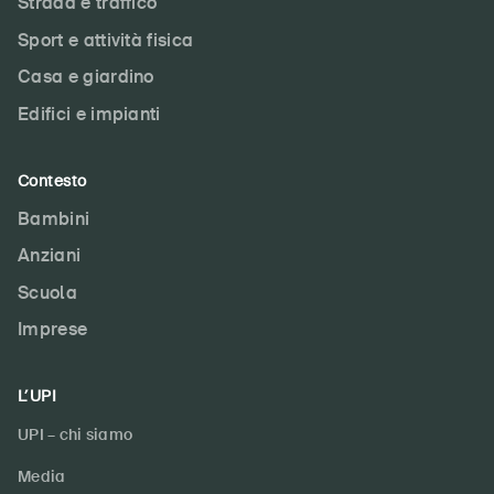
Strada e traffico
Sport e attività fisica
Casa e giardino
Edifici e impianti
DE
FR
IT
EN
Contesto
Bambini
Home
Anziani
Scuola
Abbonati alla newsletter
Imprese
L’UPI
UPI – chi siamo
Media