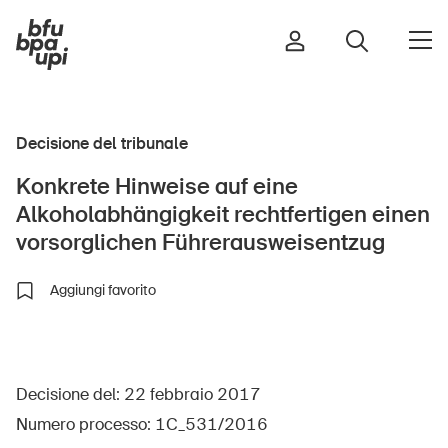
Decisione del tribunale
Strada e traffico
Konkrete Hinweise auf eine
Sport e attività fisica
Alkoholabhängigkeit rechtfertigen einen
Casa e giardino
vorsorglichen Führerausweisentzug
Edifici e impianti
Aggiungi favorito
Bambini
Anziani
Decisione del: 22 febbraio 2017
Scuola
Numero processo: 1C_531/2016
Imprese