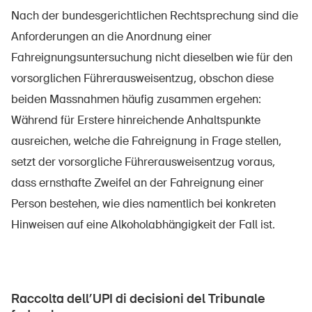
Nach der bundesgerichtlichen Rechtsprechung sind die
Anforderungen an die Anordnung einer
Fahreignungsuntersuchung nicht dieselben wie für den
UPI – chi siamo
vorsorglichen Führerausweisentzug, obschon diese
Media
beiden Massnahmen häufig zusammen ergehen:
Politica
Während für Erstere hinreichende Anhaltspunkte
Sinus Plus
ausreichen, welche die Fahreignung in Frage stellen,
setzt der vorsorgliche Führerausweisentzug voraus,
Campagne
dass ernsthafte Zweifel an der Fahreignung einer
Posti vacanti
Person bestehen, wie dies namentlich bei konkreten
Hinweisen auf eine Alkoholabhängigkeit der Fall ist.
Ordinare & scaricare materiali
Corsi ed eventi
Raccolta dell’UPI di decisioni del Tribunale