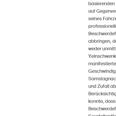
basierenden 
auf Gegenver
seines Fahrz
professionell
Beschwerdefü
abbringen, d
weder unmitt
Y.einschwenk
manifestierte
Geschwindigk
Samstagnachmi
und Zufall ab
Berücksichti
konnte, dass 
Beschwerdefüh