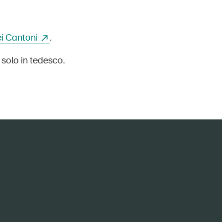
dei Cantoni
.
 solo in tedesco.