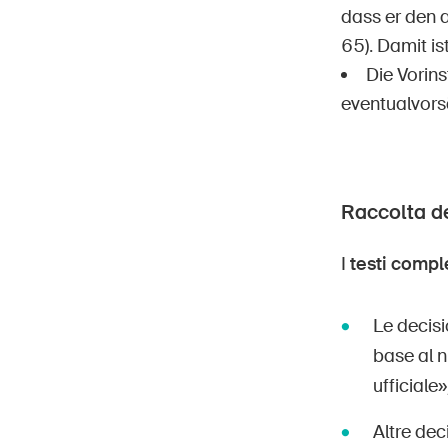
dass er den a
65). Damit i
Die Vorin
eventualvors
Raccolta de
I
testi compl
Le decisi
base al n
ufficiale»
Altre de