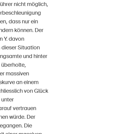
hrer nicht möglich,
uerbeschleunigung
n, dass nur ein
indern können. Der
n Y. davon
dieser Situation
angsamte und hinter
 überholte,
der massiven
tskurve an einem
hliesslich von Glück
 unter
rauf vertrauen
chen würde. Der
ngegangen. Die