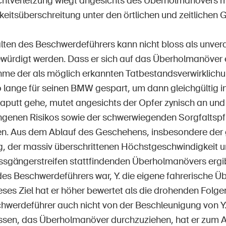
ichtverletzung wiegt angesichts des Überholmanövers m
eitsüberschreitung unter den örtlichen und zeitlichen
lten des Beschwerdeführers kann nicht bloss als unvera
würdigt werden. Dass er sich auf das Überholmanöver ei
hme der als möglich erkannten Tatbestandsverwirklichu
o lange für seinen BMW gespart, um dann gleichgültig 
kaputt gehe, mutet angesichts der Opfer zynisch an un
genen Risikos sowie der schwerwiegenden Sorgfaltspfli
n. Aus dem Ablauf des Geschehens, insbesondere der 
, der massiv überschrittenen Höchstgeschwindigkeit u
ssgängerstreifen stattfindenden Überholmanövers ergib
des Beschwerdeführers war, Y. die eigene fahrerische Ü
eses Ziel hat er höher bewertet als die drohenden Folg
chwerdeführer auch nicht von der Beschleunigung von Y
ssen, das Überholmanöver durchzuziehen, hat er zum 