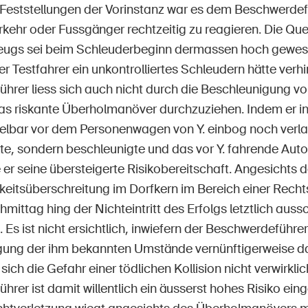
Feststellungen der Vorinstanz war es dem Beschwerdefü
kehr oder Fussgänger rechtzeitig zu reagieren. Die Q
eugs sei beim Schleuderbeginn dermassen hoch gewese
er Testfahrer ein unkontrolliertes Schleudern hätte verh
hrer liess sich auch nicht durch die Beschleunigung vo
as riskante Überholmanöver durchzuziehen. Indem er in 
elbar vor dem Personenwagen von Y. einbog noch verl
te, sondern beschleunigte und das vor Y. fahrende Auto
 er seine übersteigerte Risikobereitschaft. Angesichts 
eitsüberschreitung im Dorfkern im Bereich einer Rech
ttag hing der Nichteintritt des Erfolgs letztlich aussc
. Es ist nicht ersichtlich, inwiefern der Beschwerdeführer
gung der ihm bekannten Umstände vernünftigerweise da
sich die Gefahr einer tödlichen Kollision nicht verwirkli
rer ist damit willentlich ein äusserst hohes Risiko ei