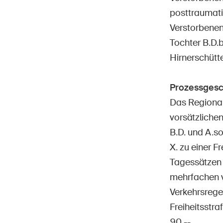
posttraumati
Verstorbenen,
Tochter B.D.b
Hirnerschütt
Prozessgesc
Das Regional
vorsätzlichen
B.D. und A.so
X. zu einer F
Tagessätzen z
mehrfachen v
Verkehrsregel
Freiheitsstra
90.--.