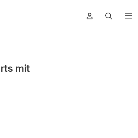
rts mit
Ordinare & scaricare materiali
Corsi ed eventi
Prodotti sicuri
Approfondimenti giuridici
Delegate e delegati alla sicurezza
e Comuni