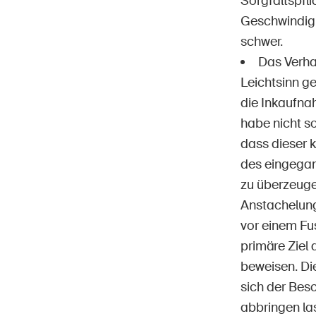
Sorgfaltspfl
Geschwindigk
schwer.
Das Verha
Leichtsinn ge
die Inkaufna
habe nicht s
dass dieser 
des eingegan
zu überzeuge
Anstachelung
vor einem Fu
primäre Ziel 
beweisen. Di
sich der Bes
abbringen la