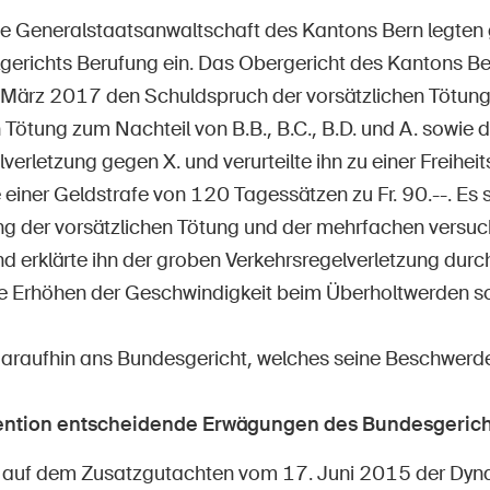
 die Generalstaatsanwaltschaft des Kantons Bern legten 
gerichts Berufung ein. Das Obergericht des Kantons Ber
. März 2017 den Schuldspruch der vorsätzlichen Tötung
 Tötung zum Nachteil von B.B., B.C., B.D. und A. sowie 
verletzung gegen X. und verurteilte ihn zu einer Freihei
einer Geldstrafe von 120 Tagessätzen zu Fr. 90.--. Es 
g der vorsätzlichen Tötung und der mehrfachen versuc
nd erklärte ihn der groben Verkehrsregelverletzung durc
e Erhöhen der Geschwindigkeit beim Überholtwerden sc
daraufhin ans Bundesgericht, welches seine Beschwerd
vention entscheidende Erwägungen des Bundesgerich
auf dem Zusatzgutachten vom 17. Juni 2015 der Dyn