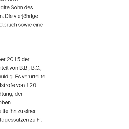
 alte Sohn des
. Die vierjährige
belbruch sowie eine
ber 2015 der
il von B.B., B.C.,
ldig. Es verurteilte
ldstrafe von 120
ötung, der
roben
lte ihn zu einer
Tagessätzen zu Fr.