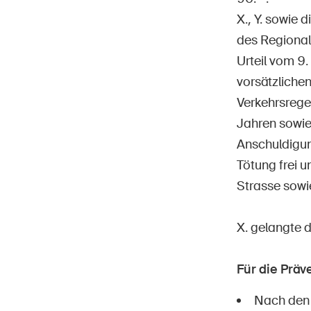
X., Y. sowie
des Regional
Urteil vom 9
vorsätzlichen
Verkehrsregel
Jahren sowie 
Anschuldigun
Tötung frei u
Strasse sowi
X. gelangte 
Für die Prä
Nach den 