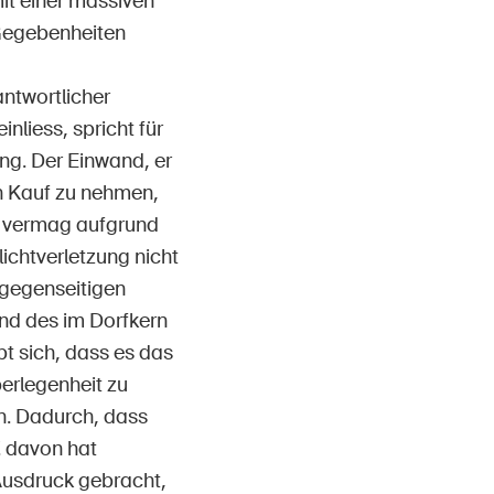
it einer massiven
 Gegebenheiten
ntwortlicher
nliess, spricht für
ng. Der Einwand, er
in Kauf zu nehmen,
d vermag aufgrund
chtverletzung nicht
gegenseitigen
nd des im Dorfkern
t sich, dass es das
berlegenheit zu
en. Dadurch, dass
. davon hat
Ausdruck gebracht,