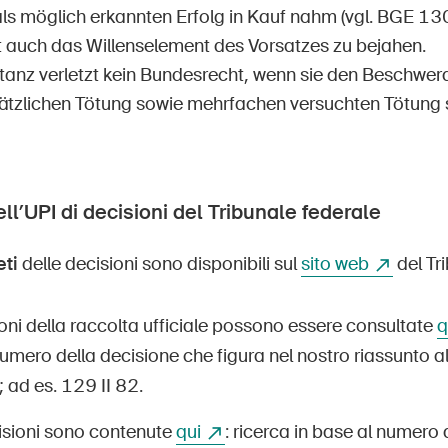
ls möglich erkannten Erfolg in Kauf nahm (vgl. BGE 130
st auch das Willenselement des Vorsatzes zu bejahen.
stanz verletzt kein Bundesrecht, wenn sie den Beschwer
ätzlichen Tötung sowie mehrfachen versuchten Tötung s
ll’UPI di decisioni del Tribunale federale
eti
delle decisioni sono disponibili sul
sito web
del Tr
oni della raccolta ufficiale possono essere consultate
q
umero della decisione che figura nel nostro riassunto 
; ad es. 129 II 82.
cisioni sono contenute
qui
: ricerca in base al numero