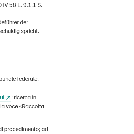
 IV 58 E. 9.1.1 S.
deführer der
chuldig spricht.
ibunale federale.
ui
: ricerca in
alla voce «Raccolta
 di procedimento; ad