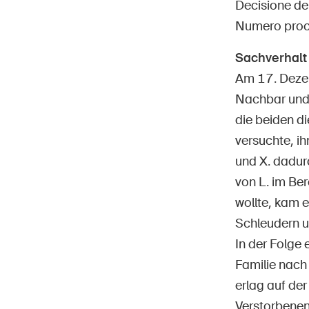
Decisione d
Numero pro
Sachverhalt
Am 17. Dezem
Nachbar und 
Hom
DE
FR
IT
EN
die beiden d
versuchte, ih
und X. dadur
von L. im Ber
wollte, kam 
Schleudern u
In der Folge 
Familie nach
erlag auf der
Verstorbenen,