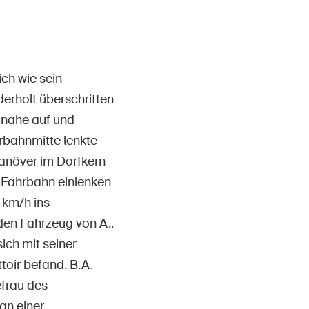
Contatto e consulenza
ch wie sein
erholt überschritten
s nahe auf und
hrbahnmitte lenkte
anöver im Dorfkern
e Fahrbahn einlenken
 km/h ins
en Fahrzeug von A..
ich mit seiner
oir befand. B.A.
efrau des
 an einer