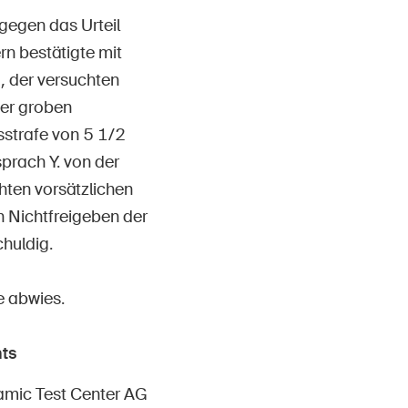
gegen das Urteil
n bestätigte mit
, der versuchten
der groben
tsstrafe von 5 1/2
sprach Y. von der
hten vorsätzlichen
h Nichtfreigeben der
huldig.
e abwies.
ts
amic Test Center AG