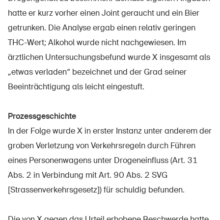
Prodotti sicuri
hatte er kurz vorher einen Joint geraucht und ein Bier
Approfondimenti giuridici
getrunken. Die Analyse ergab einen relativ geringen
THC-Wert; Alkohol wurde nicht nachgewiesen. Im
Delegate e delegati alla sicurezza e Comuni
ärztlichen Untersuchungsbefund wurde X insgesamt als
Contatto e consulenza
„etwas verladen“ bezeichnet und der Grad seiner
Beeinträchtigung als leicht eingestuft.
Prozessgeschichte
In der Folge wurde X in erster Instanz unter anderem der
groben Verletzung von Verkehrsregeln durch Führen
eines Personenwagens unter Drogeneinfluss (Art. 31
Abs. 2 in Verbindung mit Art. 90 Abs. 2 SVG
[Strassenverkehrsgesetz]) für schuldig befunden.
Die von X gegen das Urteil erhobene Beschwerde hatte