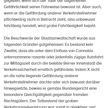
gegeben, wenn sich der Täter der allgemeinen
Gefährlichkeit seiner Fahrweise bewusst ist. Aber auch,
wenn er die Gefährdung anderer Verkehrsteilnehmer
pflichtwidrig nicht in Betracht zieht, also unbewusst
fahrlässig handelt, wird grobe Fahrlässigkeit bejaht.
Die Beschwerde der Staatsanwaltschaft wurde aus
folgenden Gründen gutgeheissen: Es bestand kein
DE
FR
IT
EN
Zweifel, dass die unter dem Einfluss von Cannabis
unternommene rasante oder jedenfalls zügige Autofahrt
Home
zur Mittagszeit durch die belebte Berner Innenstadt die
Verkehrssicherheit ernstlich gefährdete. Indem X nicht
Abbonati alla newsletter
an die nahe liegende Gefährdung anderer
Verkehrsteilnehmer dachte oder sich bewusst darüber
hinwegsetzte, bewies er gemäss Bundesgericht eine
besondere Gleichgültigkeit gegenüber fremden
Rechtsgütern. Der Tatbestand der groben
Verkehrsregelverletzung war somit in objektiver und