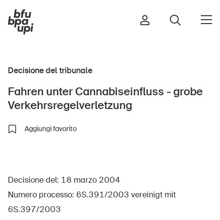
Decisione del tribunale
Strada e traffico
Fahren unter Cannabiseinfluss - grobe
Sport e attività fisica
Verkehrsregelverletzung
Casa e giardino
Edifici e impianti
Aggiungi favorito
Bambini
Decisione del: 18 marzo 2004
Anziani
Numero processo: 6S.391/2003 vereinigt mit
Scuola
6S.397/2003
Imprese