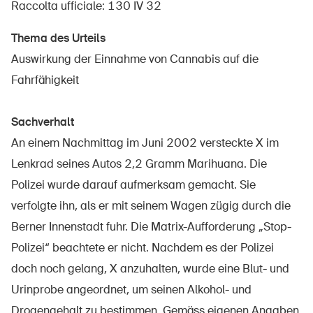
Raccolta ufficiale: 130 IV 32
Thema des Urteils
Auswirkung der Einnahme von Cannabis auf die
UPI – chi siamo
Fahrfähigkeit
Media
Politica
Sachverhalt
Sinus Plus
An einem Nachmittag im Juni 2002 versteckte X im
Lenkrad seines Autos 2,2 Gramm Marihuana. Die
Campagne
Polizei wurde darauf aufmerksam gemacht. Sie
Posti vacanti
verfolgte ihn, als er mit seinem Wagen zügig durch die
Berner Innenstadt fuhr. Die Matrix-Aufforderung „Stop-
Polizei“ beachtete er nicht. Nachdem es der Polizei
Ordinare & scaricare materiali
doch noch gelang, X anzuhalten, wurde eine Blut- und
Urinprobe angeordnet, um seinen Alkohol- und
Corsi ed eventi
Drogengehalt zu bestimmen. Gemäss eigenen Angaben