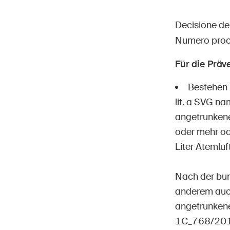
Decisione de
Numero pro
Für die Prä
Hom
DE
FR
IT
EN
Bestehen 
lit. a SVG n
angetrunkene
oder mehr od
Liter Atemluft
Nach der bun
anderem auch
angetrunkene
1C_768/2013 