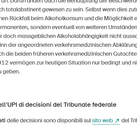
 an. Daran ändert auch die Behauptung der Beschwerdef
h totalabstinent gewesen zu sein. Selbst wenn dies zut
hen Rückfall beim Alkoholkonsum und die Möglichkeit ei
rmanenten, sondern eventuell von weiteren Umständen
r doch massgeblichen Alkoholabhängigkeit nicht aussch
inn der angeordneten verkehrsmedizinischen Abklärung, 
ch die beiden früheren verkehrsmedizinischen Gutacht
2 vermögen zur heutigen Situation nur bedingt und ni
u geben.
ll’UPI di decisioni del Tribunale federale
eti
delle decisioni sono disponibili sul
sito web
del Tr