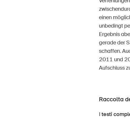
Verfehlungen
zwischendurc
einen möglic
unbedingt pe
Ergebnis abe
gerade der S
schaffen. Au
2011 und 201
Aufschluss z
Raccolta de
I
testi compl