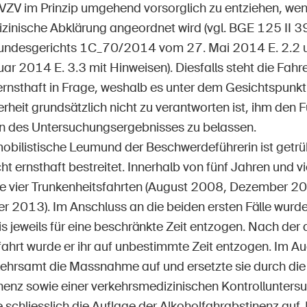
 VZV im Prinzip umgehend vorsorglich zu entziehen, wen
zinische Abklärung angeordnet wird (vgl. BGE 125 II 39
 Bundesgerichts 1C_70/2014 vom 27. Mai 2014 E. 2.
ar 2014 E. 3.3 mit Hinweisen). Diesfalls steht die Fah
ernsthaft in Frage, weshalb es unter dem Gesichtspunkt
rheit grundsätzlich nicht zu verantworten ist, ihm den 
n des Untersuchungsergebnisses zu belassen.
obilistische Leumund der Beschwerdeführerin ist getrü
cht ernsthaft bestreitet. Innerhalb von fünf Jahren und 
e vier Trunkenheitsfahrten (August 2008, Dezember 
 2013). Im Anschluss an die beiden ersten Fälle wurde 
 jeweils für eine beschränkte Zeit entzogen. Nach der d
fahrt wurde er ihr auf unbestimmte Zeit entzogen. Im 
ehrsamt die Massnahme auf und ersetzte sie durch die 
nenz sowie einer verkehrsmedizinischen Kontrollunters
schliesslich die Auflage der Alkoholfahrabstinenz auf.