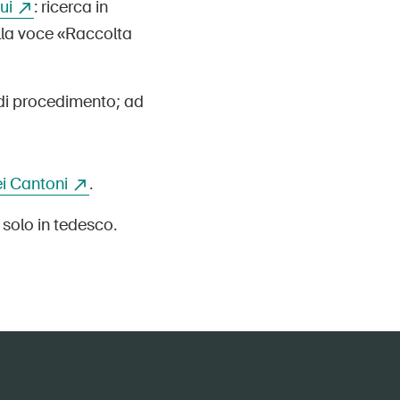
ui
: ricerca in
alla voce «Raccolta
 di procedimento; ad
dei Cantoni
.
 solo in tedesco.