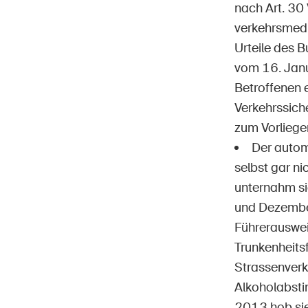
nach Art. 30
verkehrsmedi
Urteile des
vom 16. Janu
Betroffenen 
Verkehrssiche
zum Vorliege
Der autom
selbst gar ni
unternahm si
und Dezember
Führerausweis
Trunkenheits
Strassenverk
Alkoholabsti
2013 hob sie 