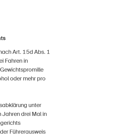
Contatto e consulenza
ts
nach Art. 15d Abs. 1
i Fahren in
 Gewichtspromille
ohol oder mehr pro
sabklärung unter
Jahren drei Mal in
gerichts
 der Führerausweis