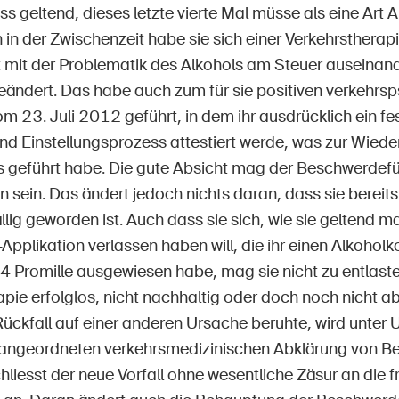
s geltend, dieses letzte vierte Mal müsse als eine Art 
in der Zwischenzeit habe sie sich einer Verkehrstherap
t mit der Problematik des Alkohols am Steuer auseinand
geändert. Das habe auch zum für sie positiven verkehrs
 23. Juli 2012 geführt, in dem ihr ausdrücklich ein fes
nd Einstellungsprozess attestiert werde, was zur Wieder
s geführt habe. Die gute Absicht mag der Beschwerdefüh
sein. Das ändert jedoch nichts daran, dass sie bereits
llig geworden ist. Auch dass sie sich, wie sie geltend m
pplikation verlassen haben will, die ihr einen Alkohol
4 Promille ausgewiesen habe, mag sie nicht zu entlaste
apie erfolglos, nicht nachhaltig oder doch noch nicht 
Rückfall auf einer anderen Ursache beruhte, wird unter
ngeordneten verkehrsmedizinischen Abklärung von Be
hliesst der neue Vorfall ohne wesentliche Zäsur an die 