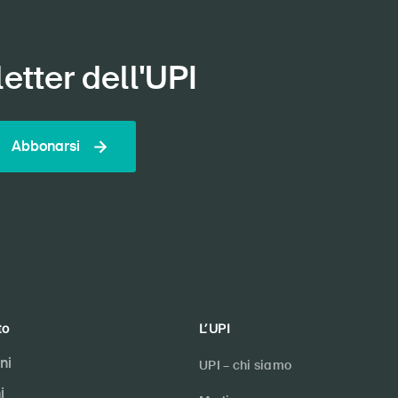
etter dell'UPI
Abbonarsi
to
L’UPI
ni
UPI – chi siamo
i