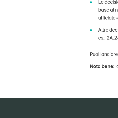
Le decisi
base al n
ufficiale»
Altre de
es.: 2A.
Puoi lanciare
Nota bene:
l