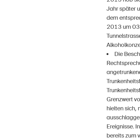
Jahr später 
dem entsprec
2013 um 03.
Tunnelstrasse
Alkoholkonze
Die Besch
Rechtsprechu
angetrunkene
Trunkenheitsf
Trunkenheits
Grenzwert vo
hielten sich
ausschlaggeb
Ereignisse. 
bereits zum 