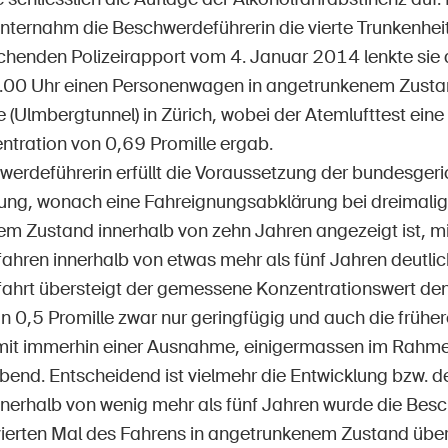
unternahm die Beschwerdeführerin die vierte Trunkenhe
henden Polizeirapport vom 4. Januar 2014 lenkte sie
00 Uhr einen Personenwagen in angetrunkenem Zustan
 (Ulmbergtunnel) in Zürich, wobei der Atemlufttest eine
ntration von 0,69 Promille ergab.
werdeführerin erfüllt die Voraussetzung der bundesgeri
ng, wonach eine Fahreignungsabklärung bei dreimalig
m Zustand innerhalb von zehn Jahren angezeigt ist, mit
ahren innerhalb von etwas mehr als fünf Jahren deutlich
fahrt übersteigt der gemessene Konzentrationswert den
n 0,5 Promille zwar nur geringfügig und auch die frühe
, mit immerhin einer Ausnahme, einigermassen im Rahmen
end. Entscheidend ist vielmehr die Entwicklung bzw. de
Innerhalb von wenig mehr als fünf Jahren wurde die Bes
vierten Mal des Fahrens in angetrunkenem Zustand übe