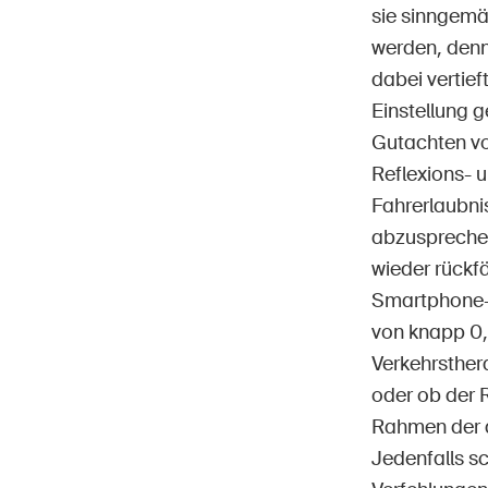
sie sinngemäs
werden, denn 
dabei vertief
Einstellung 
Gutachten vom
Reflexions- u
Fahrerlaubni
abzusprechen 
wieder rückfä
Smartphone-A
von knapp 0,
Verkehrsther
oder ob der 
Rahmen der a
Jedenfalls sc