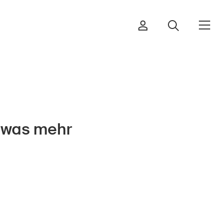
Ordinare & scaricare materiali
etwas mehr
Corsi ed eventi
Prodotti sicuri
Approfondimenti giuridici
Delegate e delegati alla sicurezza
e Comuni