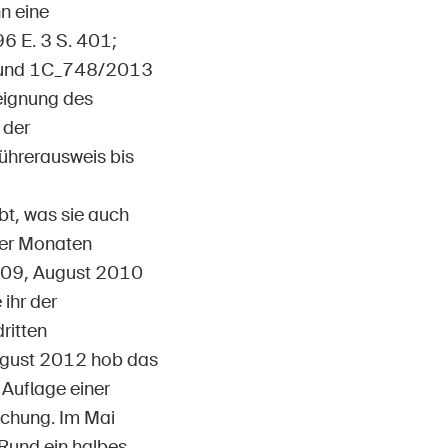
n eine
6 E. 3 S. 401;
2 und 1C_748/2013
reignung des
 der
Führerausweis bis
bt, was sie auch
vier Monaten
2009, August 2010
ihr der
ritten
August 2012 hob das
Auflage einer
uchung. Im Mai
 Rund ein halbes