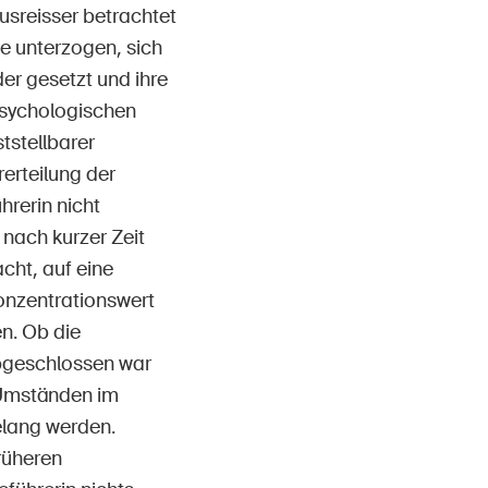
Ausreisser betrachtet
ie unterzogen, sich
er gesetzt und ihre
psychologischen
tstellbarer
erteilung der
rerin nicht
 nach kurzer Zeit
acht, auf eine
konzentrationswert
n. Ob die
abgeschlossen war
 Umständen im
lang werden.
früheren