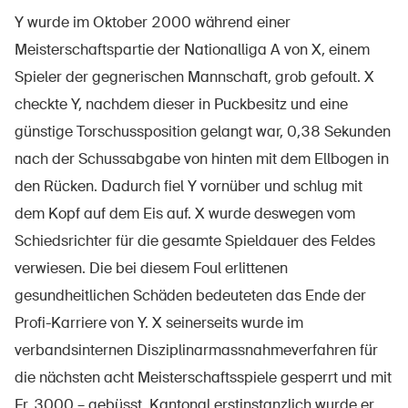
Y wurde im Oktober 2000 während einer
Meisterschaftspartie der Nationalliga A von X, einem
Spieler der gegnerischen Mannschaft, grob gefoult. X
UPI – chi siamo
checkte Y, nachdem dieser in Puckbesitz und eine
Media
günstige Torschussposition gelangt war, 0,38 Sekunden
Politica
nach der Schussabgabe von hinten mit dem Ellbogen in
Sinus Plus
den Rücken. Dadurch fiel Y vornüber und schlug mit
dem Kopf auf dem Eis auf. X wurde deswegen vom
Campagne
Schiedsrichter für die gesamte Spieldauer des Feldes
Posti vacanti
verwiesen. Die bei diesem Foul erlittenen
gesundheitlichen Schäden bedeuteten das Ende der
Profi-Karriere von Y. X seinerseits wurde im
Ordinare & scaricare materiali
verbandsinternen Disziplinarmassnahmeverfahren für
die nächsten acht Meisterschaftsspiele gesperrt und mit
Corsi ed eventi
Fr. 3000.– gebüsst. Kantonal erstinstanzlich wurde er