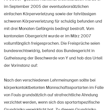
Prodotti sicuri
im September 2005 der eventualvorsätzlichen
Approfondimenti giuridici
einfachen Körperverletzung sowie der fahrlässigen
schweren Körperverletzung für schuldig befunden und
Delegate e delegati alla sicurezza e Comuni
mit drei Monaten Gefängnis bedingt bestraft. Vom
Contatto e consulenza
kantonalen Obergericht wurde er im März 2007
vollumfänglich freigesprochen. Die Freisprüche seien
bundesrechtswidrig, befand das Bundesgericht in
Gutheissung der Beschwerde von Y und hob das Urteil
der Vorinstanz auf:
Nach den verschiedenen Lehrmeinungen sollte bei
körperkontaktbetonten Mannschaftssportarten im Falle
von Fouls grundsätzlich auf strafrechtliche Ahndung
verzichtet werden, wenn sich das sportartspezifische
Grundrisiko verwirklicht hat. Zu diesem Grundrisiko