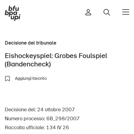
Decisione del tribunale
Strada e traffico
Eishockeyspiel: Grobes Foulspiel
Sport e attività fisica
(Bandencheck)
Casa e giardino
Edifici e impianti
Aggiungi favorito
Bambini
Decisione del: 24 ottobre 2007
Anziani
Numero processo: 6B_298/2007
Scuola
Raccolta ufficiale: 134 IV 26
Imprese