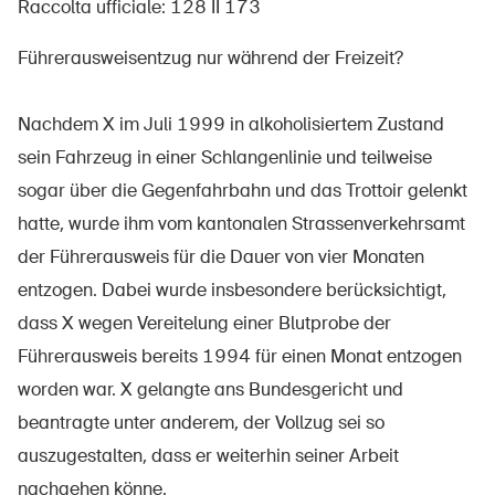
Raccolta ufficiale: 128 II 173
Führerausweisentzug nur während der Freizeit?
UPI – chi siamo
Nachdem X im Juli 1999 in alkoholisiertem Zustand
Media
sein Fahrzeug in einer Schlangenlinie und teilweise
Politica
sogar über die Gegenfahrbahn und das Trottoir gelenkt
Sinus Plus
hatte, wurde ihm vom kantonalen Strassenverkehrsamt
der Führerausweis für die Dauer von vier Monaten
Campagne
entzogen. Dabei wurde insbesondere berücksichtigt,
Posti vacanti
dass X wegen Vereitelung einer Blutprobe der
Führerausweis bereits 1994 für einen Monat entzogen
worden war. X gelangte ans Bundesgericht und
beantragte unter anderem, der Vollzug sei so
Ordinare & scaricare materiali
auszugestalten, dass er weiterhin seiner Arbeit
Corsi ed eventi
nachgehen könne.