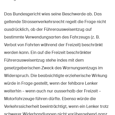
Prodotti sicuri
Approfondimenti giuridici
Das Bundesgericht wies seine Beschwerde ab. Das
geltende Strassenverkehrsrecht regelt die Frage nicht
Delegate e delegati alla sicurezza e Comuni
ausdrücklich, ob der Führerausweisentzug auf
Contatto e consulenza
bestimmte Verwendungsarten des Fahrzeugs (z. B.
Verbot von Fahrten während der Freizeit) beschränkt
werden kann. Ein auf die Freizeit beschränkter
Führerausweisentzug stehe indes mit dem
gesetzgeberischen Zweck des Warnungsentzugs im
Widerspruch. Die beabsichtigte erzieherische Wirkung
würde in Frage gestellt, wenn der fehlbare Lenker
weiterhin – wenn auch nur ausserhalb der Freizeit –
Motorfahrzeuge führen dürfte. Ebenso würde die
Verkehrssicherheit beeinträchtigt, wenn ein Lenker trotz
schwerer Widerhandlungen nicht vorübergehend ganz