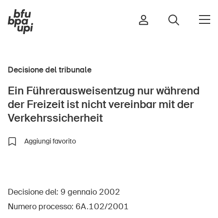
Decisione del tribunale
Strada e traffico
Ein Führerausweisentzug nur während
Sport e attività fisica
der Freizeit ist nicht vereinbar mit der
Casa e giardino
Verkehrssicherheit
Edifici e impianti
Aggiungi favorito
Bambini
Anziani
Decisione del: 9 gennaio 2002
Scuola
Numero processo: 6A.102/2001
Imprese