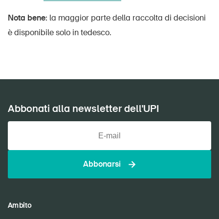
Nota bene:
la maggior parte della raccolta di decisioni
è disponibile solo in tedesco.
DE
FR
IT
EN
Abbonati alla newsletter dell'UPI
Home
Abbonati alla newsletter
Abbonarsi
Ambito