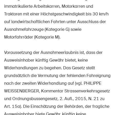
Prodotti sicuri
immatrikulierte Arbeitskarren, Motorkarren und
Approfondimenti giuridici
Traktoren mit einer Höchstgeschwindigkeit bis 30 km/h
auf landwirtschaftlichen Fahrten unter Ausschluss der
Delegate e delegati alla sicurezza e Comuni
Ausnahmefahrzeuge (Kategorie G) sowie
Contatto e consulenza
Motorfahrräder (Kategorie M).
Voraussetzung der Ausnahmeerlaubnis ist, dass der
Ausweisinhaber künftig Gewähr bietet, keine
Widerhandlungen zu begehen. Das Gesetz stellt
grundsätzlich die Vermutung der fehlenden Fahreignung
nach der zweiten Widerhandlung auf (vgl. PHILIPPE
WEISSENBERGER, Kommentar Strassenverkehrsgesetz
und Ordnungsbussengesetz, 2. Aufl., 2015, N. 21 zu
Art. 15a). Die Einschätzung der Behörden, der fragliche
Ausweisinhaber biete Gewähr, künftig keine