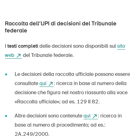
Raccolta dell’UPI di decisioni del Tribunale
federale
I
testi completi
delle decisioni sono disponibili sul
sito
web
del Tribunale federale.
Le decisioni della raccolta ufficiale possono essere
consultate
qui
: ricerca in base al numero della
decisione che figura nel nostro riassunto alla voce
«Raccolta ufficiale»; ad es. 129 II 82.
Altre decisioni sono contenute
qui
: ricerca in
base al numero di procedimento; ad es.:
DE
FR
IT
EN
2A.249/2000.