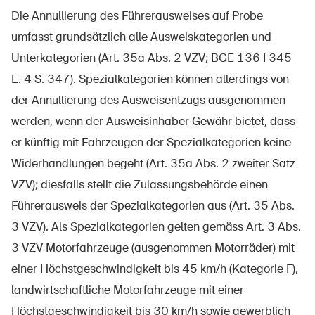
Die Annullierung des Führerausweises auf Probe
umfasst grundsätzlich alle Ausweiskategorien und
Unterkategorien (Art. 35a Abs. 2 VZV; BGE 136 I 345
UPI – chi siamo
E. 4 S. 347). Spezialkategorien können allerdings von
Media
der Annullierung des Ausweisentzugs ausgenommen
Politica
werden, wenn der Ausweisinhaber Gewähr bietet, dass
Sinus Plus
er künftig mit Fahrzeugen der Spezialkategorien keine
Widerhandlungen begeht (Art. 35a Abs. 2 zweiter Satz
Campagne
VZV); diesfalls stellt die Zulassungsbehörde einen
Posti vacanti
Führerausweis der Spezialkategorien aus (Art. 35 Abs.
3 VZV). Als Spezialkategorien gelten gemäss Art. 3 Abs.
3 VZV Motorfahrzeuge (ausgenommen Motorräder) mit
einer Höchstgeschwindigkeit bis 45 km/h (Kategorie F),
Ordinare & scaricare materiali
landwirtschaftliche Motorfahrzeuge mit einer
Corsi ed eventi
Höchstgeschwindigkeit bis 30 km/h sowie gewerblich