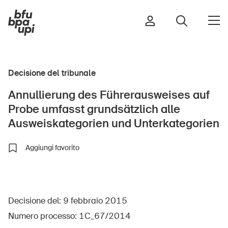
Decisione del tribunale
Strada e traffico
Annullierung des Führerausweises auf
Sport e attività fisica
Probe umfasst grundsätzlich alle
Casa e giardino
Ausweiskategorien und Unterkategorien
Edifici e impianti
Aggiungi favorito
Bambini
Anziani
Decisione del: 9 febbraio 2015
Scuola
Numero processo: 1C_67/2014
Imprese