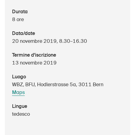
Durata
8 ore
UPI – chi siamo
Data/date
Media
20 novembre 2019, 8.30–16.30
Politica
Termine d'iscrizione
Sinus Plus
13 novembre 2019
Campagne
Luogo
Posti vacanti
WBZ, BFU, Hodlerstrasse 5a, 3011 Bern
Maps
Lingue
tedesco
Ordinare & scaricare materiali
Corsi ed eventi