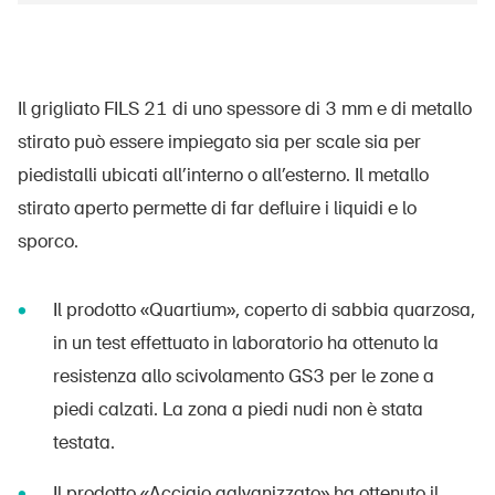
Prodotti sicuri
Approfondimenti giuridici
Delegate e delegati alla sicurezza e Comuni
Il grigliato FILS 21 di uno spessore di 3 mm e di metallo
Contatto e consulenza
stirato può essere impiegato sia per scale sia per
piedistalli ubicati all’interno o all’esterno. Il metallo
stirato aperto permette di far defluire i liquidi e lo
sporco.
Il prodotto «Quartium», coperto di sabbia quarzosa,
in un test effettuato in laboratorio ha ottenuto la
resistenza allo scivolamento GS3 per le zone a
piedi calzati. La zona a piedi nudi non è stata
testata.
Il prodotto «Acciaio galvanizzato» ha ottenuto il