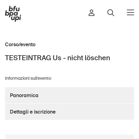
Corso/evento
Strada e traffico
TESTEINTRAG Us - nicht löschen
Sport e attività fisica
Casa e giardino
Informazioni sull'evento
Edifici e impianti
Panoramica
Bambini
Dettagli e iscrizione
Anziani
Scuola
Imprese