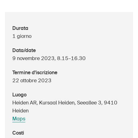
UPI – chi siamo
Durata
1 giorno
Media
Politica
Data/date
9 novembre 2023, 8.15–16.30
Sinus Plus
Termine d'iscrizione
Campagne
22 ottobre 2023
Posti vacanti
Luogo
Heiden AR, Kursaal Heiden, Seeallee 3, 9410
Heiden
Ordinare & scaricare materiali
Maps
Corsi ed eventi
Costi