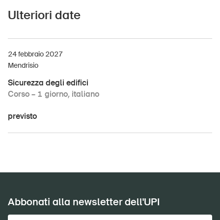
Ulteriori date
DE
FR
IT
EN
Home
24 febbraio 2027
Mendrisio
Abbonati alla newsletter
Sicurezza degli edifici
Corso – 1 giorno, italiano
previsto
Abbonati alla newsletter dell'UPI