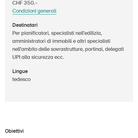
CHF 350.–
Prodotti sicuri
Condizioni generali
Approfondimenti giuridici
Destinatari
Delegate e delegati alla sicurezza e Comuni
Per pianificatori, specialisti nell'edilizia,
Contatto e consulenza
amministratori di immobili e altri specialisti
nell'ambito delle sovrastrutture, portinai, delegati
UPI alla sicurezza ecc.
Lingue
tedesco
Obiettivi