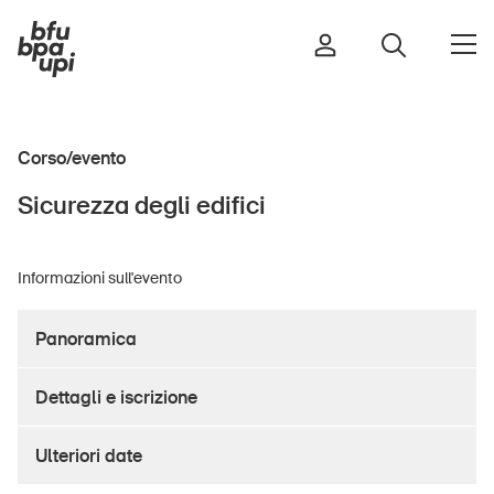
Corso/evento
Strada e traffico
Sicurezza degli edifici
Sport e attività fisica
Casa e giardino
Informazioni sull'evento
Edifici e impianti
Panoramica
Bambini
Dettagli e iscrizione
Anziani
Scuola
Ulteriori date
Imprese