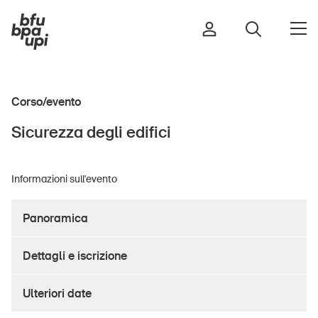
Corso/evento
Strada e traffico
Sicurezza degli edifici
Sport e attività fisica
Casa e giardino
Informazioni sull'evento
Edifici e impianti
Panoramica
Bambini
Dettagli e iscrizione
Anziani
Scuola
Ulteriori date
Imprese