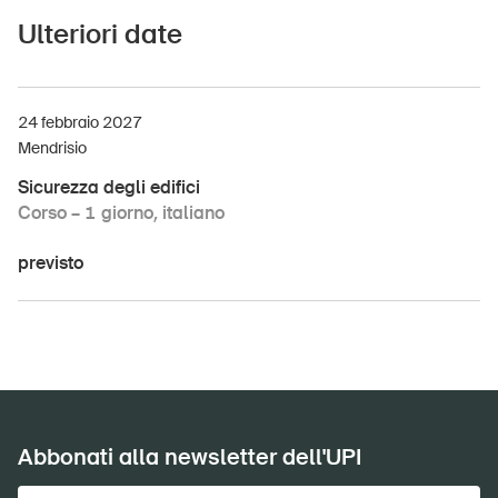
Ulteriori date
DE
FR
IT
EN
Home
24 febbraio 2027
Mendrisio
Abbonati alla newsletter
Sicurezza degli edifici
Corso – 1 giorno, italiano
previsto
Abbonati alla newsletter dell'UPI