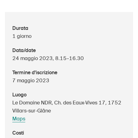
UPI – chi siamo
Durata
1 giorno
Media
Politica
Data/date
24 maggio 2023, 8.15–16.30
Sinus Plus
Termine d'iscrizione
Campagne
7 maggio 2023
Posti vacanti
Luogo
Le Domaine NDR, Ch. des Eaux-Vives 17, 1752
Villars-sur-Glâne
Ordinare & scaricare materiali
Maps
Corsi ed eventi
Costi