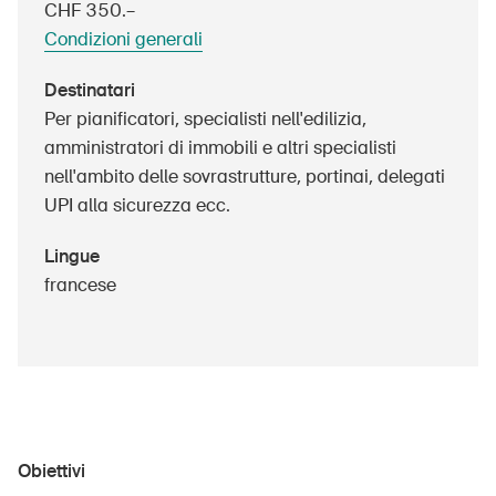
CHF 350.–
Prodotti sicuri
Condizioni generali
Approfondimenti giuridici
Destinatari
Delegate e delegati alla sicurezza e Comuni
Per pianificatori, specialisti nell'edilizia,
Contatto e consulenza
amministratori di immobili e altri specialisti
nell'ambito delle sovrastrutture, portinai, delegati
UPI alla sicurezza ecc.
Lingue
francese
Obiettivi