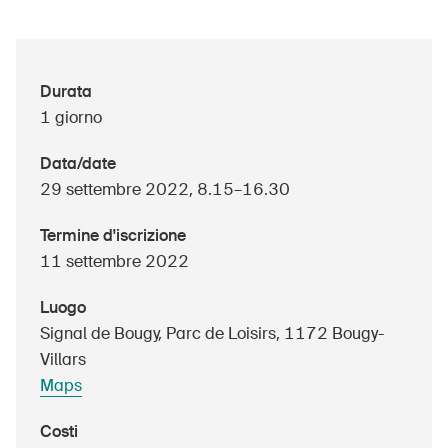
UPI – chi siamo
Durata
1 giorno
Media
Politica
Data/date
29 settembre 2022, 8.15–16.30
Sinus Plus
Termine d'iscrizione
Campagne
11 settembre 2022
Posti vacanti
Luogo
Signal de Bougy, Parc de Loisirs, 1172 Bougy-
Villars
Ordinare & scaricare materiali
Maps
Corsi ed eventi
Costi