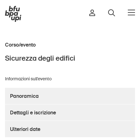
Corso/evento
Strada e traffico
Sicurezza degli edifici
Sport e attività fisica
Casa e giardino
Informazioni sull'evento
Edifici e impianti
Panoramica
Bambini
Dettagli e iscrizione
Anziani
Scuola
Ulteriori date
Imprese