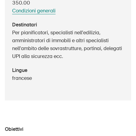
350.00
Prodotti sicuri
Condizioni generali
Approfondimenti giuridici
Destinatari
Delegate e delegati alla sicurezza e Comuni
Per pianificatori, specialisti nell'edilizia,
Contatto e consulenza
amministratori di immobili e altri specialisti
nell'ambito delle sovrastrutture, portinai, delegati
UPI alla sicurezza ecc.
Lingue
francese
Obiettivi