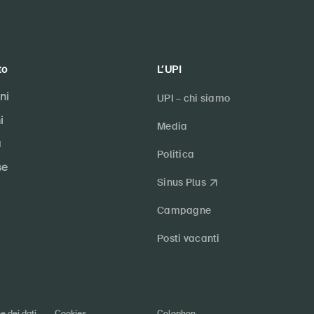
to
L’UPI
ni
UPI – chi siamo
i
Media
a
Politica
se
Sinus Plus
Campagne
Posti vacanti
e dei dati
Cookies
Colophon