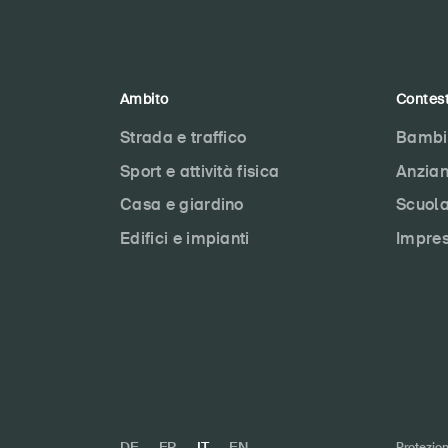
Ambito
Contes
Strada e traffico
Bambi
Sport e attività fisica
Anzian
Casa e giardino
Scuol
Edifici e impianti
Impre
DE
FR
IT
EN
Protezion