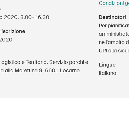
Posti vacanti
Condizioni g
e
o 2020, 8.00–16.30
Destinatari
Per pianificat
'iscrizione
amministrator
 2020
nell'ambito d
e
Abbonati alla newsletter
UPI alla sicu
Logistica e Territorio, Servizio parchi e
Lingue
Via alla Morettina 9, 6601 Locarno
italiano