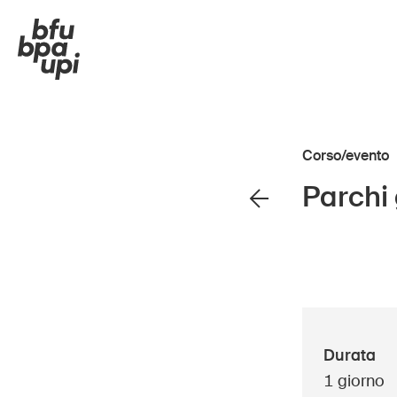
Corso/evento
Parchi 
Strada e traffico
Bamb
Sport e attività fisica
Anzi
Casa e giardino
Scuo
Edifici e impianti
Impr
Durata
1 giorno