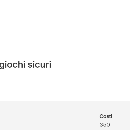
giochi sicuri
ini
UPI – chi siamo
Media
ani
Politica
la
Sinus Plus
ese
Costi
Campagne
350