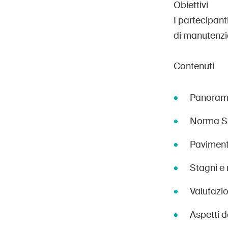
Obiettivi
I partecipant
di manutenzi
Contenuti
Panoramic
Norma SN
Pavimenti
Stagni e 
Valutazio
Aspetti d