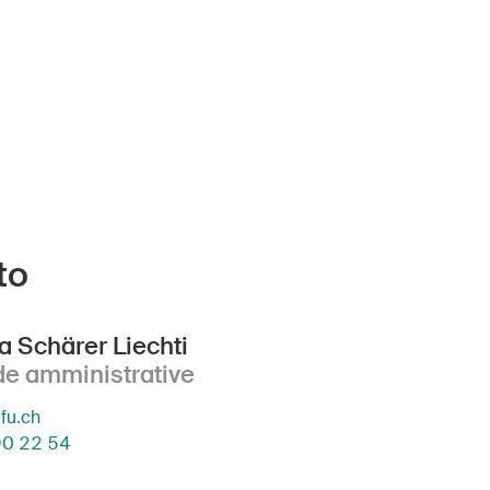
to
a Schärer Liechti
 amministrative
u.ch
90 22 54