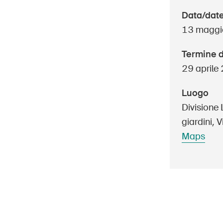
Panoramica
Data/dat
Dettagli e iscrizione
13 maggi
Contatto
Termine d
29 aprile
Hom
DE
FR
IT
EN
Luogo
Divisione 
giardini, 
Maps