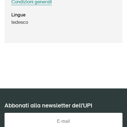
Condizioni generali
Prodotti sicuri
Approfondimenti giuridici
Lingue
tedesco
Delegate e delegati alla sicurezza e Comuni
Contatto e consulenza
Abbonati alla newsletter dell'UPI