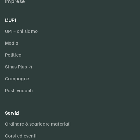
Imprese
DE
FR
IT
EN
L’UPI
Home
UPI – chi siamo
Abbonati alla newsletter
Media
Politica
Sinus Plus
Campagne
Posti vacanti
Servizi
Ordinare & scaricare materiali
Corsi ed eventi