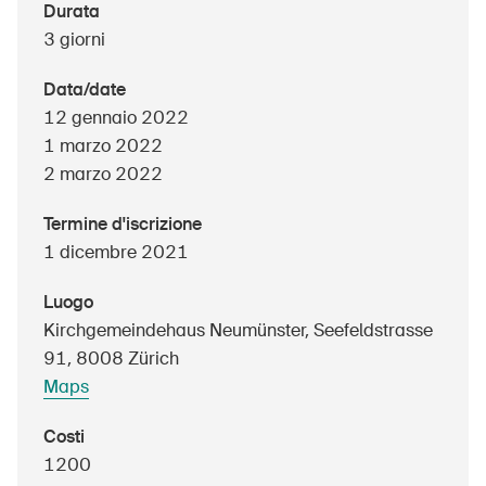
Durata
3 giorni
Data/date
UPI – chi siamo
12 gennaio 2022
Media
1 marzo 2022
2 marzo 2022
Politica
Sinus Plus
Termine d'iscrizione
1 dicembre 2021
Campagne
Posti vacanti
Luogo
Kirchgemeindehaus Neumünster, Seefeldstrasse
91, 8008 Zürich
Maps
Ordinare & scaricare materiali
Costi
Corsi ed eventi
1200