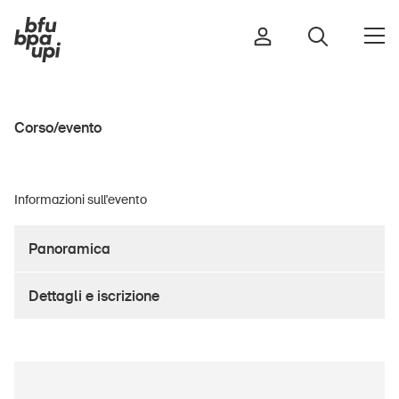
Corso/evento
Strada e traffico
Sport e attività fisica
Informazioni sull'evento
Casa e giardino
Edifici e impianti
Panoramica
Dettagli e iscrizione
Bambini
Anziani
Scuola
Imprese