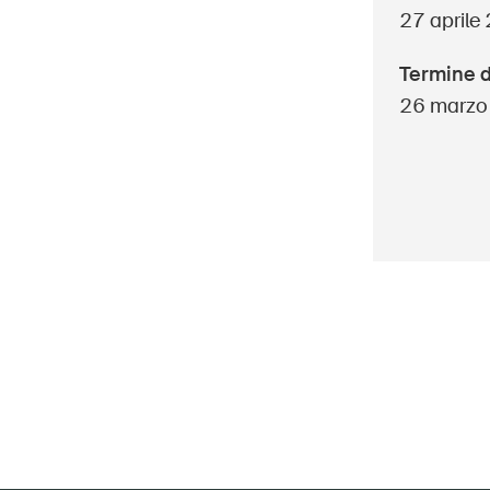
Dettagli e iscrizione
27 aprile
Termine d
26 marzo
Hom
DE
FR
IT
EN