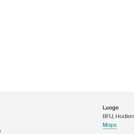
ini
UPI – chi siamo
Media
ani
Politica
la
Luogo
Sinus Plus
ese
BFU, Hodler
Campagne
Maps
e