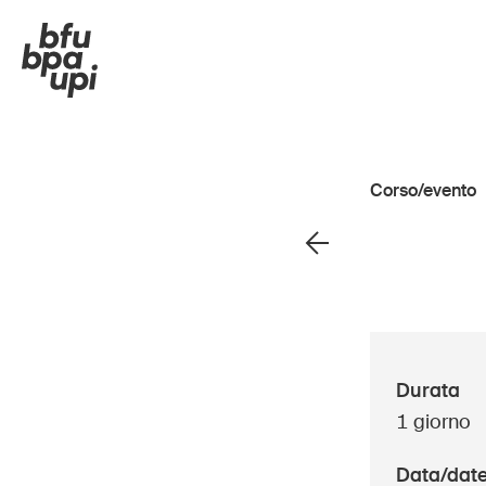
Corso/evento
Strada e traffico
Bamb
Sport e attività fisica
Anzi
Casa e giardino
Scuo
Durata
Edifici e impianti
Impr
1 giorno
Panoramica
Data/dat