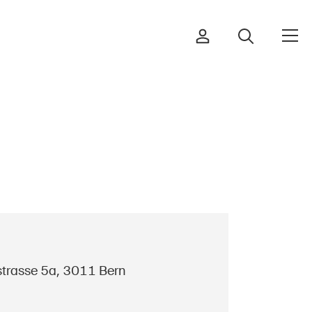
Ordinare & scaricare materiali
Corsi ed eventi
Prodotti sicuri
Approfondimenti giuridici
strasse 5a, 3011 Bern
Delegate e delegati alla sicurezza
e Comuni