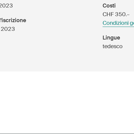
Posti vacanti
 2023
Costi
CHF 350.–
'iscrizione
Condizioni g
 2023
Lingue
e
Abbonati alla newsletter
tedesco