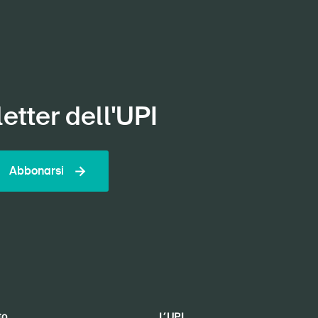
etter dell'UPI
Abbonarsi
to
L’UPI