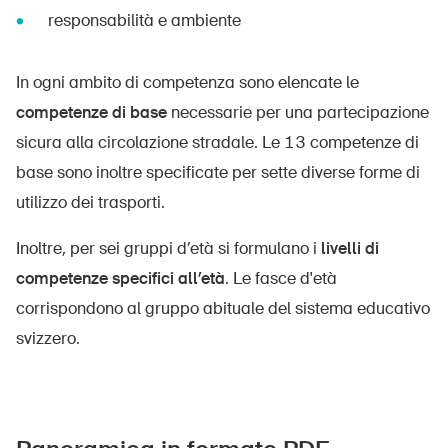
responsabilità e ambiente
DE
FR
IT
EN
In ogni ambito di competenza sono elencate le
competenze di base
necessarie per una partecipazione
Home
sicura alla circolazione stradale. Le 13 competenze di
Abbonati alla newsletter
base sono inoltre specificate per sette diverse forme di
utilizzo dei trasporti.
Inoltre, per sei gruppi d’età si formulano i
livelli di
competenze specifici all’età
. Le fasce d'età
corrispondono al gruppo abituale del sistema educativo
svizzero.