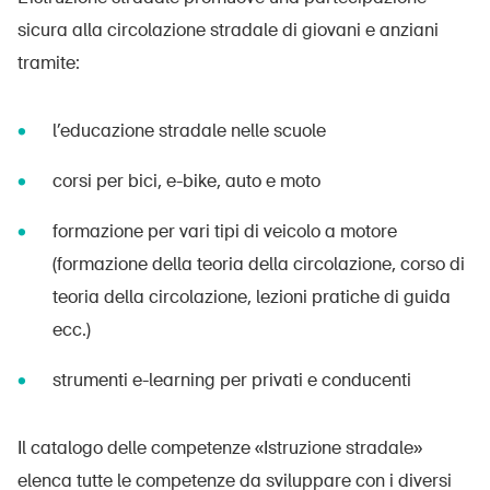
Prodotti sicuri
sicura alla circolazione stradale di giovani e anziani
Approfondimenti giuridici
tramite:
Delegate e delegati alla sicurezza e Comuni
l’educazione stradale nelle scuole
Contatto e consulenza
corsi per bici, e-bike, auto e moto
formazione per vari tipi di veicolo a motore
(formazione della teoria della circolazione, corso di
teoria della circolazione, lezioni pratiche di guida
ecc.)
strumenti e-learning per privati e conducenti
Il catalogo delle competenze «Istruzione stradale»
elenca tutte le competenze da sviluppare con i diversi