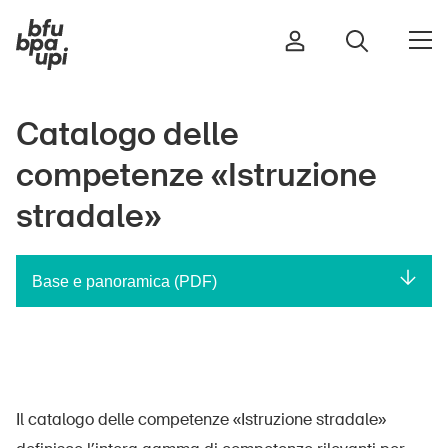
Catalogo delle
competenze «Istruzione
Strada e traffico
Sport e attività fisica
stradale»
Casa e giardino
Edifici e impianti
Base e panoramica (PDF)
Bambini
Anziani
Scuola
Il catalogo delle competenze «Istruzione stradale»
Imprese