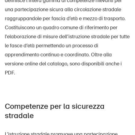
definisce l’intera gamma di competenze rilevanti per
una partecipazione sicura alla circolazione stradale
raggruppandole per fascia d’età e mezzo di trasporto.
UPI – chi siamo
Costituiscono un quadro comune di riferimento per
l'elaborazione di misure dell’istruzione stradale per tutte
Media
le fasce d’età permettendo un processo di
Politica
apprendimento continuo e coordinato. Oltre alla
Sinus Plus
versione online del catalogo, sono disponibili anche i
Campagne
PDF.
Posti vacanti
Competenze per la sicurezza
stradale
Ordinare & scaricare materiali
Corsi ed eventi
L’istruzione stradale promuove una partecipazione