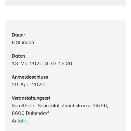
Über die BFU
Dauer
Medien
8 Stunden
Politik
Daten
Sinus Plus
13. Mai 2020, 8.30–16.30
Kampagnen
Anmeldeschluss
Offene Stellen
29. April 2020
Veranstaltungsort
Sorell Hotel Sonnental, Zürichstrasse 94/96,
Bestellen & herunterladen
8600 Dübendorf
Anfahrt
Kurse & Veranstaltungen