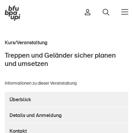
Kurs/Veranstaltung
Strasse & Verkehr
Treppen und Geländer sicher planen
Sport & Bewegung
und umsetzen
Zuhause & Garten
Gebäude & Anlagen
Informationen zu dieser Veranstaltung
Überblick
In der Kindheit
Im Alter
Details und Anmeldung
In der Schule
Im Unternehmen
Kontakt