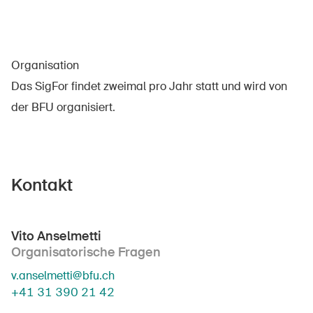
Organisation
Das SigFor findet zweimal pro Jahr statt und wird von
der BFU organisiert.
Kontakt
Vito Anselmetti
DE
FR
IT
EN
Organisatorische Fragen
v.anselmetti@bfu.ch
Startseite
+41 31 390 21 42