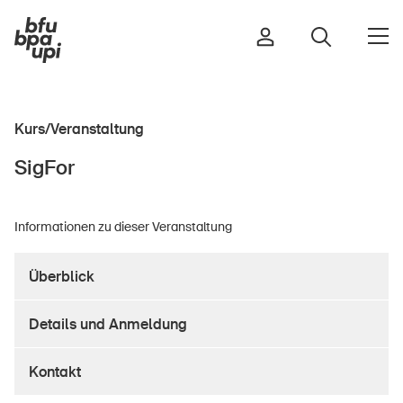
Kurs/Veranstaltung
Strasse & Verkehr
SigFor
Sport & Bewegung
Zuhause & Garten
Informationen zu dieser Veranstaltung
Gebäude & Anlagen
Überblick
In der Kindheit
Details und Anmeldung
Im Alter
In der Schule
Kontakt
Im Unternehmen