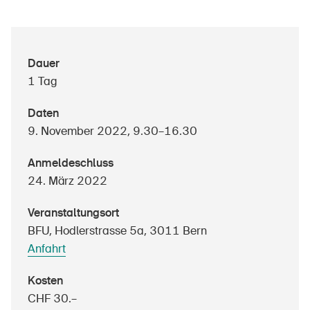
Über die BFU
Dauer
1 Tag
Medien
Politik
Daten
9. November 2022, 9.30–16.30
Sinus Plus
Anmeldeschluss
Kampagnen
24. März 2022
Offene Stellen
Veranstaltungsort
BFU, Hodlerstrasse 5a, 3011 Bern
Anfahrt
Bestellen & herunterladen
Kosten
Kurse & Veranstaltungen
CHF 30.–