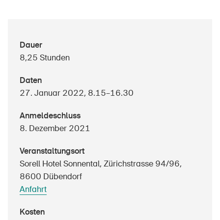
Über die BFU
Dauer
8,25 Stunden
Medien
Politik
Daten
27. Januar 2022, 8.15–16.30
Sinus Plus
Anmeldeschluss
Kampagnen
8. Dezember 2021
Offene Stellen
Veranstaltungsort
Sorell Hotel Sonnental, Zürichstrasse 94/96,
8600 Dübendorf
Bestellen & herunterladen
Anfahrt
Kurse & Veranstaltungen
Kosten