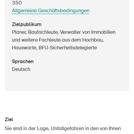
350
Sichere Produkte
Allgemeine Geschäftsbedingungen
Rechtsfragen & Gerichtsentscheide
Zielpublikum
Sicherheitsdelegierte & Gemeinden
Planer, Baufachleute, Verwalter von Immobilien
Kontakt & Beratung
und weitere Fachleute aus dem Hochbau,
Hauswarte, BFU-Sicherheitsdelegierte
Sprachen
Deutsch
Ziel
Sie sind in der Lage, Unfallgefahren in den von Ihnen