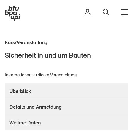
Kurs/Veranstaltung
Strasse & Verkehr
Sicherheit in und um Bauten
Sport & Bewegung
Zuhause & Garten
Informationen zu dieser Veranstaltung
Gebäude & Anlagen
Überblick
In der Kindheit
Details und Anmeldung
Im Alter
In der Schule
Weitere Daten
Im Unternehmen