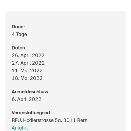
Über die BFU
Dauer
4 Tage
Medien
Politik
Daten
26. April 2022
Sinus Plus
27. April 2022
Kampagnen
11. Mai 2022
18. Mai 2022
Offene Stellen
Anmeldeschluss
6. April 2022
Bestellen & herunterladen
Veranstaltungsort
BFU, Hodlerstrasse 5a, 3011 Bern
Kurse & Veranstaltungen
Anfahrt