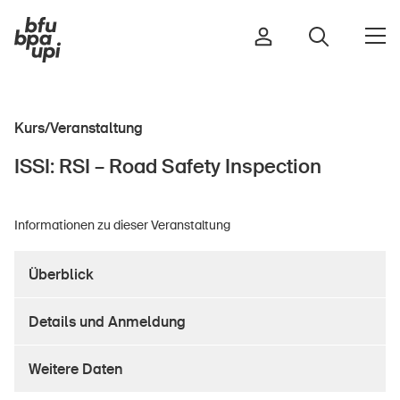
Kurs/Veranstaltung
Strasse & Verkehr
ISSI: RSI – Road Safety Inspection
Sport & Bewegung
Zuhause & Garten
Informationen zu dieser Veranstaltung
Gebäude & Anlagen
Überblick
In der Kindheit
Details und Anmeldung
Im Alter
In der Schule
Weitere Daten
Im Unternehmen