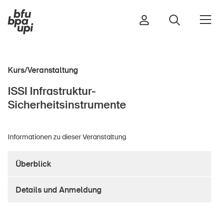
Kurs/Veranstaltung
Strasse & Verkehr
ISSI Infrastruktur-
Sport & Bewegung
Sicherheitsinstrumente
Zuhause & Garten
Gebäude & Anlagen
Informationen zu dieser Veranstaltung
Überblick
In der Kindheit
Im Alter
Details und Anmeldung
In der Schule
Im Unternehmen